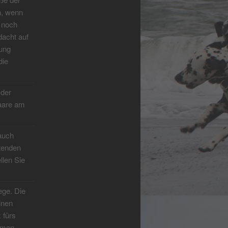
n, wenn
 noch
dacht auf
tung
die
 der
Haare am
auch
rtenden
llen Sie
ege. Die
inen
 fürs
 man