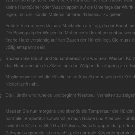
kleine Handtücher oder Waschlappen auf die Unterlage der Wurfki
legen, um der Hündin Material für ihren “Nestbau” zu geben.
Füttern Sie mehrere kleinere Mahlzeiten am Tag, da der Bauch bee
Die Bewegung der Welpen im Mutterleib ist leicht erkennbar, wen
flache Hand vorsichtig auf den Bauch der Hündin legt. Sie muss 
völlig entspannt sein.
g
Säubern Sie Bauch und Schambereich mit warmem Wasser. Kürz
das Haar rund um die Zitzen, um den Welpen den Zugang zu erlei
Möglicherweise hat die Hündin keine Appetit mehr, wenn die Zeit d
Niederkunft naht.
g
Die Hündin wird ruhelos und beginnt ‘Nestbau’ Verhalten zu zeigen
Messen Sie nun morgens und abends die Temperatur der Hündin.
normale Temperatur schwankt je nach Rasse und Alter der Hündi
zwischen 37,5 und 39,4 Grad Celsius. Gerade wegen der großen
Schwankungsbreite ist es wichtig, die normale Körpertemperatur 