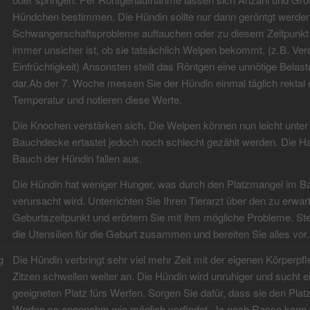
Hündchen bestimmen. Die Hündin sollte nur dann geröntgt werde
Schwangerschaftsprobleme auftauchen oder zu diesem Zeitpunkt
immer unsicher ist, ob sie tatsächlich Welpen bekommt. (z.B. Ver
Einfrüchtigkeit) Ansonsten stellt das Röntgen eine unnötige Belas
dar.Ab der 7. Woche messen Sie der Hündin einmal täglich rektal 
Temperatur und notieren diese Werte.
Die Knochen verstärken sich. Die Welpen können nun leicht unter
Bauchdecke ertastet jedoch noch schlecht gezählt werden. Die 
Bauch der Hündin fallen aus.
Die Hündin hat weniger Hunger, was durch den Platzmangel im B
verursacht wird. Unterrichten Sie Ihren Tierarzt über den zu erwa
Geburtszeitpunkt und erörtern Sie mit ihm mögliche Probleme. Ste
die Utensilien für die Geburt zusammen und bereiten Sie alles vor.
g
Die Hündin verbringt sehr viel mehr Zeit mit der eigenen Körperpfl
Zitzen schwellen weiter an. Die Hündin wird unruhiger und sucht e
geeigneten Platz fürs Werfen. Sorgen Sie dafür, dass sie den Platz
Werfen so angenehm wie möglich vorfindet. Je nach Rasse kann