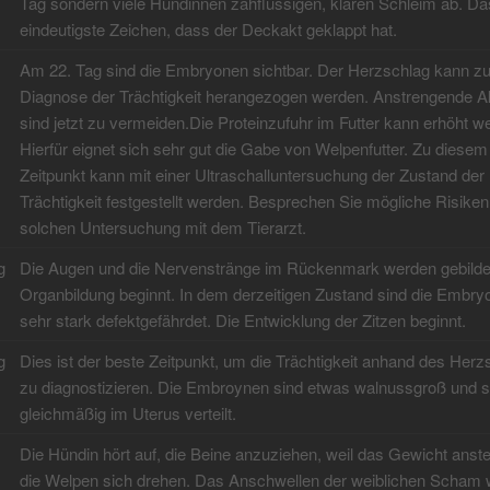
Tag sondern viele Hündinnen zähflüssigen, klaren Schleim ab. Das
eindeutigste Zeichen, dass der Deckakt geklappt hat.
Am 22. Tag sind die Embryonen sichtbar. Der Herzschlag kann zu
Diagnose der Trächtigkeit herangezogen werden. Anstrengende Ak
sind jetzt zu vermeiden.Die Proteinzufuhr im Futter kann erhöht w
Hierfür eignet sich sehr gut die Gabe von Welpenfutter. Zu diesem
Zeitpunkt kann mit einer Ultraschalluntersuchung der Zustand der
Trächtigkeit festgestellt werden. Besprechen Sie mögliche Risiken
solchen Untersuchung mit dem Tierarzt.
g
Die Augen und die Nervenstränge im Rückenmark werden gebildet
Organbildung beginnt. In dem derzeitigen Zustand sind die Embry
sehr stark defektgefährdet. Die Entwicklung der Zitzen beginnt.
g
Dies ist der beste Zeitpunkt, um die Trächtigkeit anhand des Herz
zu diagnostizieren. Die Embroynen sind etwas walnussgroß und s
gleichmäßig im Uterus verteilt.
Die Hündin hört auf, die Beine anzuziehen, weil das Gewicht anste
die Welpen sich drehen. Das Anschwellen der weiblichen Scham 