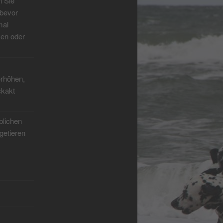
n Sie
 bevor
mal
zen oder
erhöhen,
ckakt
blichen
getieren