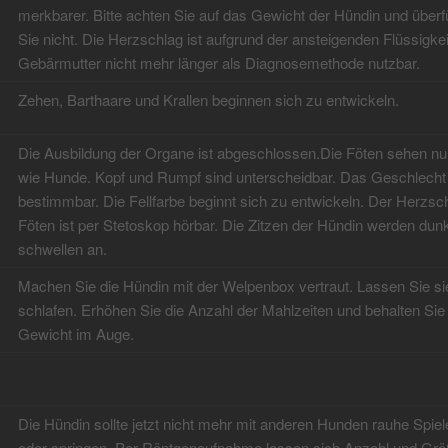
merkbarer. Bitte achten Sie auf das Gewicht der Hündin und überf
Sie nicht. Die Herzschlag ist aufgrund der ansteigenden Flüssigkeit
Gebärmutter nicht mehr länger als Diagnosemethode nutzbar.
Zehen, Barthaare und Krallen beginnen sich zu entwickeln.
Die Ausbildung der Organe ist abgeschlossen.Die Föten sehen n
wie Hunde. Kopf und Rumpf sind unterscheidbar. Das Geschlecht 
bestimmbar. Die Fellfarbe beginnt sich zu entwickeln. Der Herzsc
Föten ist per Stetoskop hörbar. Die Zitzen der Hündin werden dun
schwellen an.
Machen Sie die Hündin mit der Welpenbox vertraut. Lassen Sie si
schlafen. Erhöhen Sie die Anzahl der Mahlzeiten und behalten Sie 
Gewicht im Auge.
Die Hündin sollte jetzt nicht mehr mit anderen Hunden rauhe Spiel
oder springen. Per Röntgenaufnahme lassen sich Anzahl und Grö