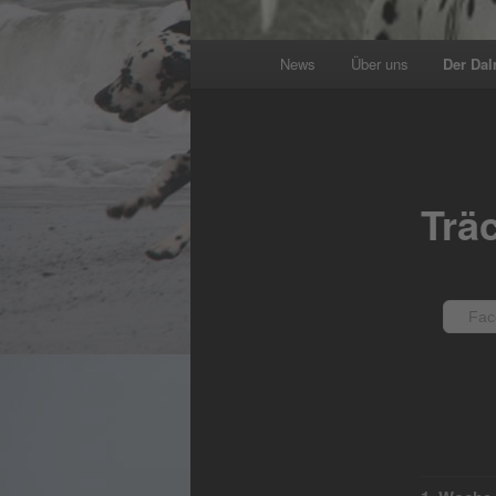
Main
News
Über uns
Der Dal
menu
Trä
Fac