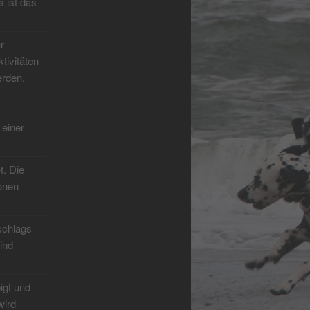
 ist das
r
tivitäten
erden.
 einer
. Die
onen
schlags
ind
igt und
wird