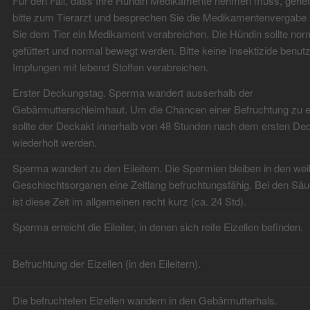
Für den Fall, dass Ihre Hündin Medikamente nehmen muss, gehe
bitte zum Tierarzt und besprechen Sie die Medikamentenvergabe
Sie dem Tier ein Medikament verabreichen. Die Hündin sollte nor
gefüttert und normal bewegt werden. Bitte keine Insektizide benut
Impfungen mit lebend Stoffen verabreichen.
Erster Deckungstag. Sperma wandert ausserhalb der
Gebärmutterschleimhaut. Um die Chancen einer Befruchtung zu 
sollte der Deckakt innerhalb von 48 Stunden nach dem ersten De
wiederholt werden.
Sperma wandert zu den Eileitern. Die Spermien bleiben in den wei
Geschlechtsorganen eine Zeitlang befruchtungsfähig. Bei den Säu
ist diese Zeit im allgemeinen recht kurz (ca. 24 Std).
Sperma erreicht die Eileiter, in denen sich reife Eizellen befinden.
Befruchtung der Eizellen (in den Eileitern).
Die befruchteten Eizellen wandern in den Gebärmutterhals.