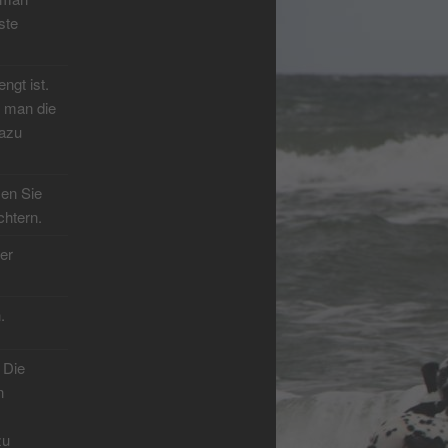
ste
ngt ist.
n man die
dazu
en Sie
chtern.
er
.
 Die
n
zu