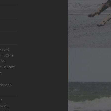
fgrund
 Füttern
che
r Tierarzt
e
n danach
er
em 21.