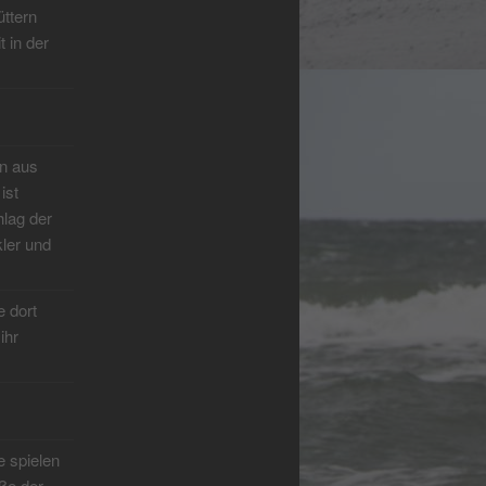
üttern
 in der
un aus
ist
hlag der
kler und
e dort
ihr
e spielen
ße der