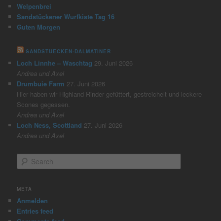
Welpenbrei
Sandstückener Wurfkiste Tag 16
Guten Morgen
SANDSTUECKEN-DALMATINER
Loch Linnhe – Waschtag
29. Juni 2026
Andrea und Axel
Drumbuie Farm
27. Juni 2026
Hier haben wir Highland Rinder gefüttert, gestreichelt und leckere
Scones gegessen.
Andrea und Axel
Loch Ness, Scottland
27. Juni 2026
Andrea und Axel
S
e
a
r
META
c
Anmelden
h
Entries feed