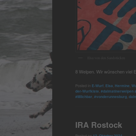
Elsa von den Sandstücken
8 Welpen. Wir wünschen viel Er
Posted in
E-Wurf
,
Elsa
,
Hermine
,
Wu
der-Wurfkiste
,
#dalmatinerwelpen 
#Milchbar
,
#vonderunnesburg
,
dal
IRA Rostock
Posted on
13. Oktober 2024