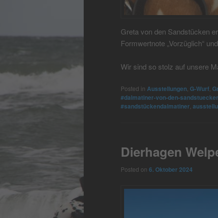
Greta von den Sandstücken err
Formwertnote „Vorzüglich“ und 
Wir sind so stolz auf unsere M
Posted in
Ausstellungen
,
G-Wurf
,
G
#dalmatiner-von-den-sandstuecke
#sandstückendalmatiner
,
ausstell
Dierhagen Welpe
Posted on
6. Oktober 2024