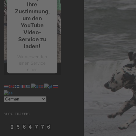
Ihre
Zustimmung,
um den
YouTube
Video-
Service zu
laden!
Wir verwenden
einen Service
eines
Drittanbieters, um
Videoinhalte
einzubetten.
Dieser Service
kann Daten zu
Ihren Aktivitäten
sammeln. Bitte
BLOG TRAFFIC
lesen Sie die
Details durch und
stimmen Sie der