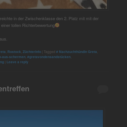
eichte in der Zwischenklasse den 2. Platz mit mit der
einer tollen Richterbewertung
aus.
reta
,
Rostock
,
Züchterinfo
|
Tagged
# Nachzuchthündin Greta
,
n-aus-schermen
,
#gretavondensandstücken
,
ung
|
Leave a reply
ntreffen