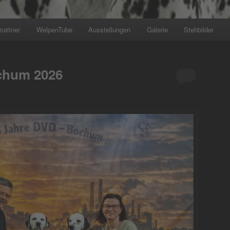
matiner
WelpenTube
Ausstellungen
Galerie
Stehbilder
+++ Wir planen den nächsten W
chum 2026