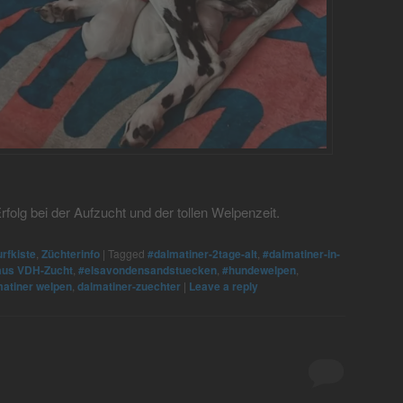
folg bei der Aufzucht und der tollen Welpenzeit.
rfkiste
,
Züchterinfo
|
Tagged
#dalmatiner-2tage-alt
,
#dalmatiner-in-
aus VDH-Zucht
,
#elsavondensandstuecken
,
#hundewelpen
,
matiner welpen
,
dalmatiner-zuechter
|
Leave a reply