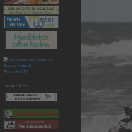
MeisterPetzTV
DALMI-SEITEN