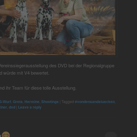
 Vereinssiegerausstellung des DVD bei der Regionalgruppe
d würde mit V4 bewertet.
d ihr Team für diese tolle Ausstellung.
G-Wurf
,
Greta
,
Hermine
,
Shootings
|
Tagged
#vondensandstuecken
,
iner
,
dvd
|
Leave a reply
a