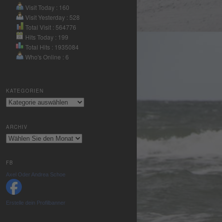
Nutzung des
Visit Today : 160
Service zu, um
Visit Yesterday : 528
dieses Video
Total Visit : 564776
anzusehen.
Hits Today : 199
Total Hits : 1935084
Who's Online : 6
Mehr
Informationen
KATEGORIEN
Akzeptieren
Kategorien
powered by
Usercentrics
ARCHIV
Consent
Archiv
Management
Platform
&
eRecht24
FB
Axel Oder Andrea Schoe
Erstelle dein Profilbanner