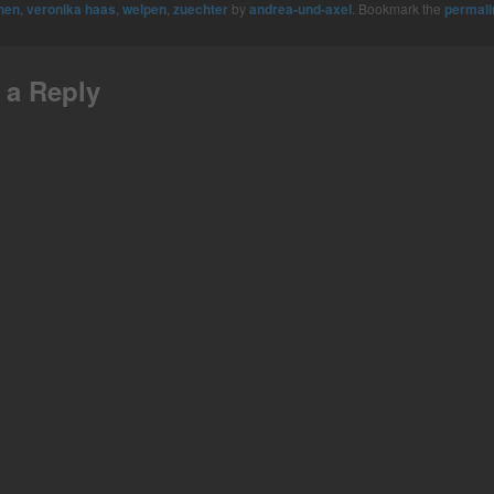
chen
,
veronika haas
,
welpen
,
zuechter
by
andrea-und-axel
. Bookmark the
permali
 a Reply