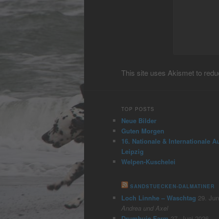
This site uses Akismet to re
TOP POSTS
Neue Bilder
Guten Morgen
16. Nationale & Internationale A
Leipzig
Welpen-Kuschelei
SANDSTUECKEN-DALMATINER
Loch Linnhe – Waschtag
29. Jun
Andrea und Axel
Drumbuie Farm
27. Juni 2026