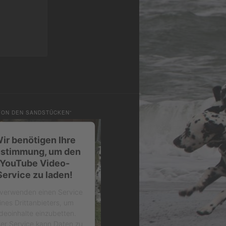
VON DEN SANDSTÜCKEN”
ir benötigen Ihre
stimmung, um den
YouTube Video-
Service zu laden!
 verwenden einen Service
ines Drittanbieters, um
deoinhalte einzubetten.
ser Service kann Daten zu