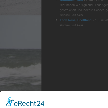
Hier haben wir Highland Rinder gefü
gestreichelt und leckere Scones 
Andrea und Axel
Loch Ness, Scottland
27. Juni 2
Andrea und Axel