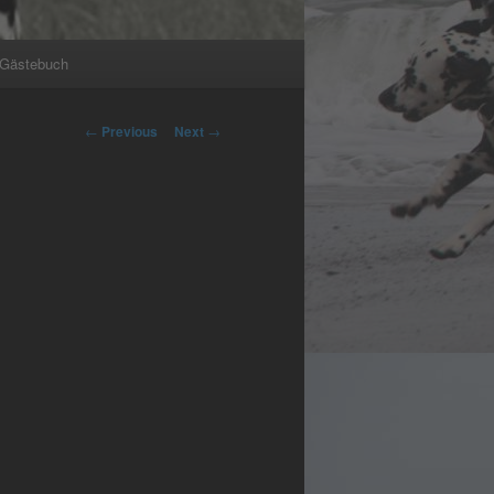
Gästebuch
Post
←
Previous
Next
→
navigation