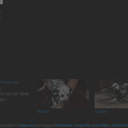
:
 Videos der
g
etzt auf der Seite
gen.
Baden
Spielen
as posted in
Allgemein
and tagged
Dalmatiner
,
fotografin
,
neue bilder
,
schermen