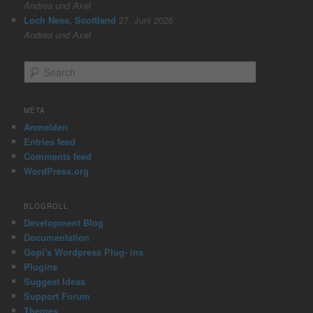
Andrea und Axel
Loch Ness, Scottland
27. Juni 2026
Andrea und Axel
S
e
a
r
META
c
Anmelden
h
Entries feed
Comments feed
WordPress.org
BLOGROLL
Development Blog
Documentation
Gopi's Wordpress Plug- ins
Plugins
Suggest Ideas
Support Forum
Themes