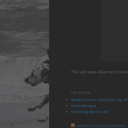
This site uses Akismet to re
TOP POSTS
Sandstückener Wurfkiste Tag 16
Guten Morgen
Charming Merlin vdS
SANDSTUECKEN-DALMATINER