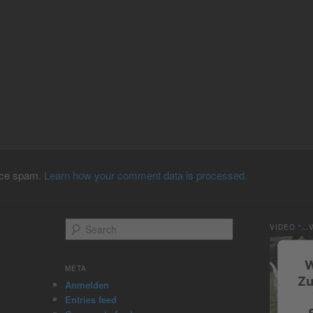
duce spam.
Learn how your comment data is processed.
S
VIDEO “…
e
a
W
r
META
c
Zu
Anmelden
h
Entries feed