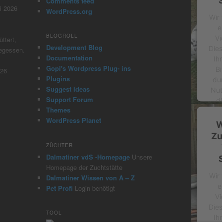
Comments feed
i 2026
WordPress.org
Wir
e
BLOGROLL
Vi
ttert,
Development Blog
Die
gegessen.
Documentation
Ih
Gopi's Wordpress Plug- ins
Bi
026
Plugins
du
Suggest Ideas
Nut
Support Forum
d
Themes
WordPress Planet
W
Zu
ZÜCHTER
Dalmatiner vdS -Homepage
Unsere
Homepage der Zuchtstätte
p
Wir
Dalmatiner Wissen von A – Z
e
Pet Profi
Login benötigt
Vi
Die
TOOL
Ih