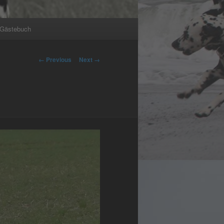
Gästebuch
Image
← Previous
Next →
navigation