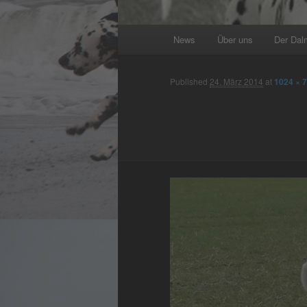
Main
News
Über uns
Der Dal
menu
Published
24. März 2014
at
1024 × 