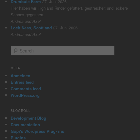
Drumbuie Farm
27. Juni 2026
Hier haben wir Highland Rinder gefüttert, gestreichelt und leckere
Scones gegessen.
Andrea und Axel
Loch Ness, Scottland
27. Juni 2026
Andrea und Axel
S
e
a
r
META
c
Anmelden
h
Entries feed
Comments feed
WordPress.org
BLOGROLL
Development Blog
Documentation
Gopi's Wordpress Plug- ins
Plugins