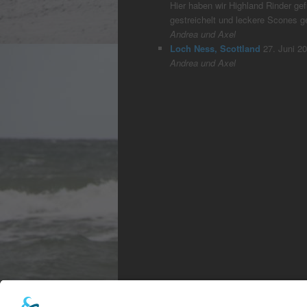
Hier haben wir Highland Rinder gefü
gestreichelt und leckere Scones 
Andrea und Axel
Loch Ness, Scottland
27. Juni 2
Andrea und Axel