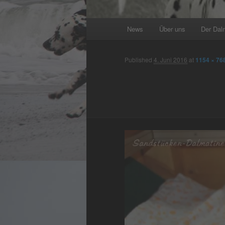
Main
News
Über uns
Der Dal
menu
Published
4. Juni 2016
at
1154 × 76