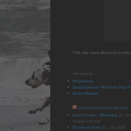
This site uses Akismet to re
TOP POSTS
Welpenbrei
Sandstückener Wurfkiste Tag 16
Guten Morgen
SANDSTUECKEN-DALMATINER
Loch Linnhe – Waschtag
29. Jun
Andrea und Axel
Drumbuie Farm
27. Juni 2026