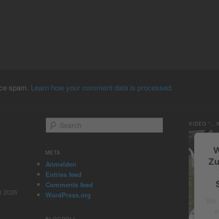
duce spam.
Learn how your comment data is processed.
S
VIDEO “…
e
a
W
r
META
c
Zu
Anmelden
h
Entries feed
Comments feed
i 2026
WordPress.org
Wir
e