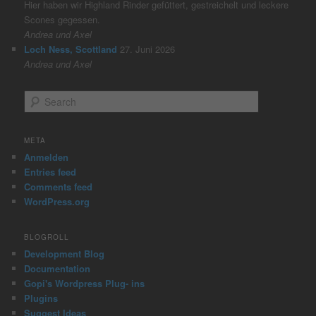
Hier haben wir Highland Rinder gefüttert, gestreichelt und leckere
Scones gegessen.
Andrea und Axel
Loch Ness, Scottland
27. Juni 2026
Andrea und Axel
S
e
a
r
META
c
Anmelden
h
Entries feed
Comments feed
WordPress.org
BLOGROLL
Development Blog
Documentation
Gopi's Wordpress Plug- ins
Plugins
Suggest Ideas