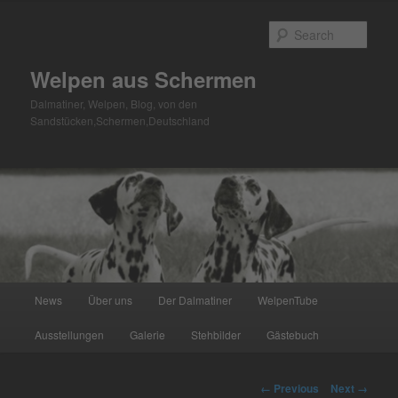
Skip
to
Sear
primary
content
Welpen aus Schermen
Dalmatiner, Welpen, Blog, von den
Sandstücken,Schermen,Deutschland
Main
News
Über uns
Der Dalmatiner
WelpenTube
menu
Ausstellungen
Galerie
Stehbilder
Gästebuch
Image
← Previous
Next →