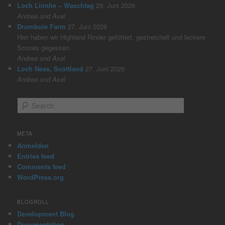
Loch Linnhe – Waschtag
29. Juni 2026
Andrea und Axel
Drumbuie Farm
27. Juni 2026
Hier haben wir Highland Rinder gefüttert, gestreichelt und leckere
Scones gegessen.
Andrea und Axel
Loch Ness, Scottland
27. Juni 2026
Andrea und Axel
S
e
a
r
META
c
Anmelden
h
Entries feed
Comments feed
WordPress.org
BLOGROLL
Development Blog
Documentation