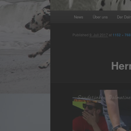
Main
News
Über uns
Der Dal
menu
Published
9. Juli 2017
at
1152 × 768
Her