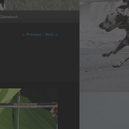
Gästebuch
Image
← Previous
Next →
navigation