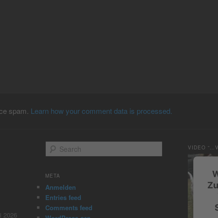
duce spam.
Learn how your comment data is processed.
S
VIDEO “…
e
a
W
r
META
c
Zu
Anmelden
h
Entries feed
Comments feed
i 2026
WordPress.org