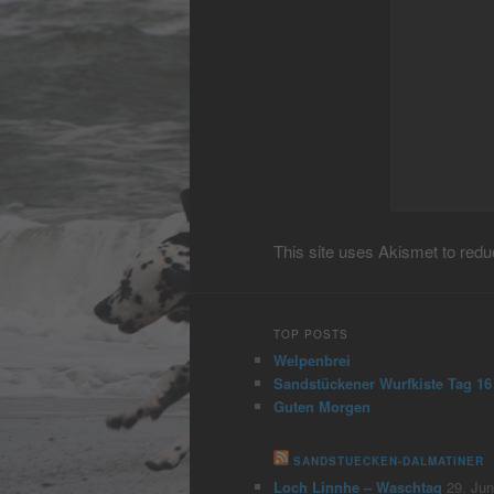
This site uses Akismet to re
TOP POSTS
Welpenbrei
Sandstückener Wurfkiste Tag 16
Guten Morgen
SANDSTUECKEN-DALMATINER
Loch Linnhe – Waschtag
29. Jun