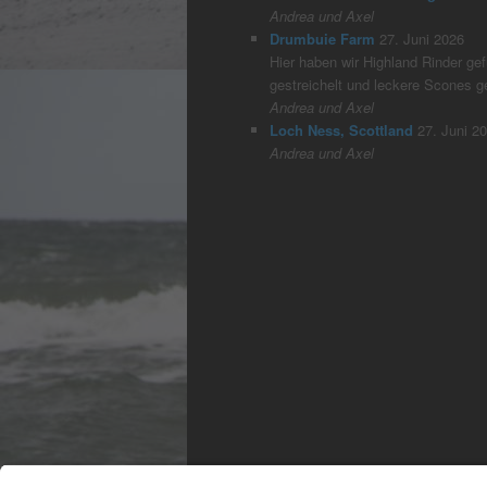
Andrea und Axel
Drumbuie Farm
27. Juni 2026
Hier haben wir Highland Rinder gefü
gestreichelt und leckere Scones 
Andrea und Axel
Loch Ness, Scottland
27. Juni 2
Andrea und Axel