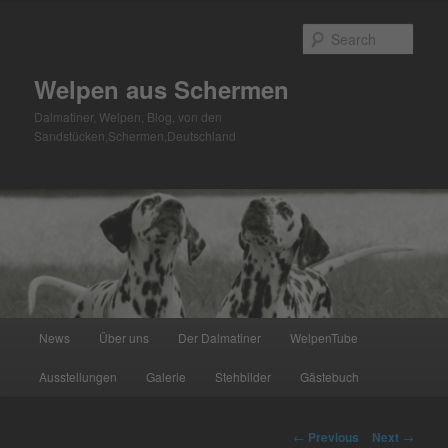
Skip
to
Sear
primary
content
Welpen aus Schermen
Dalmatiner, Welpen, Blog, von den
Sandstücken,Schermen,Deutschland
Main
News
Über uns
Der Dalmatiner
WelpenTube
menu
Ausstellungen
Galerie
Stehbilder
Gästebuch
Post
←
Previous
Next
→