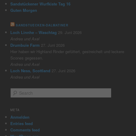
Sandstückener Wurfkiste Tag 16
Guten Morgen
SANDSTUECKEN-DALMATINER
Loch Linnhe – Waschtag
29. Juni 2026
Andrea und Axel
Drumbuie Farm
27. Juni 2026
Hier haben wir Highland Rinder gefüttert, gestreichelt und leckere
Scones gegessen.
Andrea und Axel
Loch Ness, Scottland
27. Juni 2026
Andrea und Axel
S
e
a
r
META
c
Anmelden
h
Entries feed
Comments feed