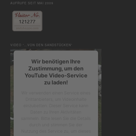
AUFRUFE SEIT MAI 2009
VIDEO “…VON DEN SANDSTÜCKEN”
Wir benötigen Ihre
Zustimmung, um den
YouTube Video-Service
zu laden!
Wir verwenden einen Service eines
Drittanbieters, um Videoinhalte
einzubetten. Dieser Service kann
Daten zu Ihren Aktivitäten
sammeln. Bitte lesen Sie die Details
durch und stimmen Sie der
Nutzung des Service zu, um dieses