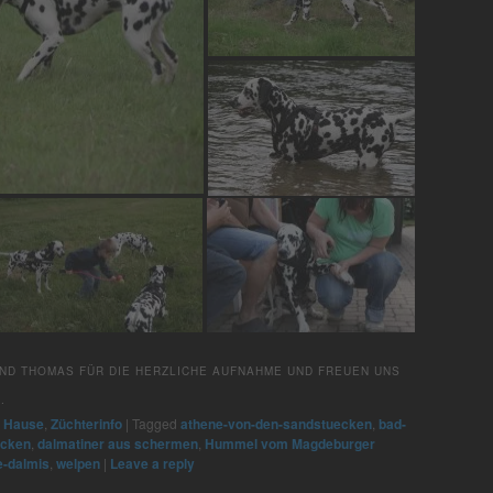
ND THOMAS FÜR DIE HERZLICHE AUFNAHME UND FREUEN UNS
.
u Hause
,
Züchterinfo
|
Tagged
athene-von-den-sandstuecken
,
bad-
ecken
,
dalmatiner aus schermen
,
Hummel vom Magdeburger
e-dalmis
,
welpen
|
Leave a reply