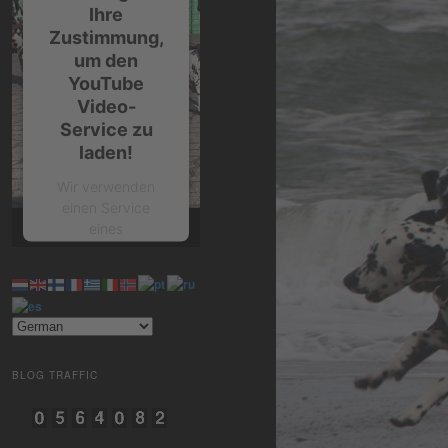
Ihre
Zustimmung,
um den
YouTube
Video-
Service zu
laden!
Wir verwenden
einen Service
eines
Drittanbieters, um
Videoinhalte
einzubetten.
Dieser Service
kann Daten zu
Ihren Aktivitäten
sammeln. Bitte
BLOG TRAFFIC
lesen Sie die
Details durch und
stimmen Sie der