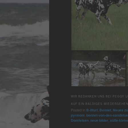
WIR BEDANKEN UNS BEI PEGGY U
AUF EIN BALDIGES WIEDERSEHEN
Posted in
B-Wurf
,
Bennet
,
Neues z
pyrmont
,
bennet-von-den-sandstu
Domfelsen
,
neue bilder
,
süße-klein