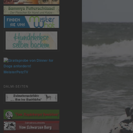
MeisterPetzTV
DALMI-SEITEN