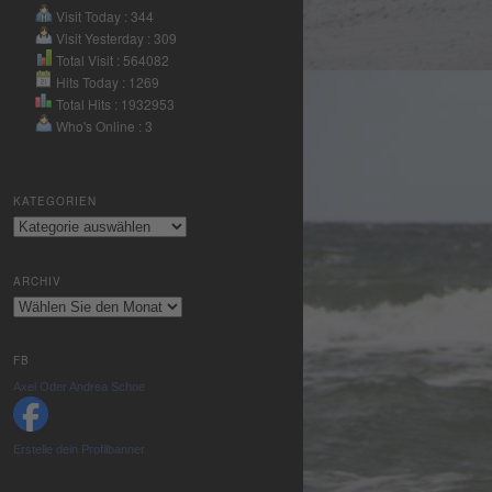
Nutzung des
Visit Today : 344
Service zu, um
Visit Yesterday : 309
dieses Video
Total Visit : 564082
anzusehen.
Hits Today : 1269
Total Hits : 1932953
Who's Online : 3
Mehr
Informationen
KATEGORIEN
Akzeptieren
Kategorien
powered by
Usercentrics
ARCHIV
Consent
Archiv
Management
Platform
&
eRecht24
FB
Axel Oder Andrea Schoe
Erstelle dein Profilbanner