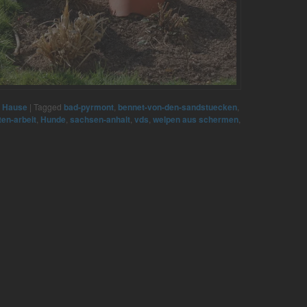
u Hause
|
Tagged
bad-pyrmont
,
bennet-von-den-sandstuecken
,
ten-arbeit
,
Hunde
,
sachsen-anhalt
,
vds
,
welpen aus schermen
,