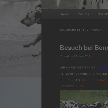
Main
News
Über uns
Der Dal
menu
TAG ARCHIVES:
BAD-PYRMONT
Besuch bei Ben
Posted on
19. Juni 2011
WIR WAREN GESTERN BEI
BENNE
PYRMONT
. OBWOHL DAS WETTER 
SCHÖNEN TAG.
DAS B-CHEN HAT 
INSTINKTSICHER…