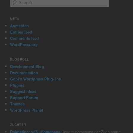
S
e
a
r
META
c
Anmelden
h
Entries feed
Comments feed
WordPress.org
BLOGROLL
Development Blog
Documentation
Gopi's Wordpress Plug- ins
Plugins
Suggest Ideas
Support Forum
Themes
WordPress Planet
ZÜCHTER
Dalmatiner vdS -Homepage
Unsere Homepage der Zuchtstätte