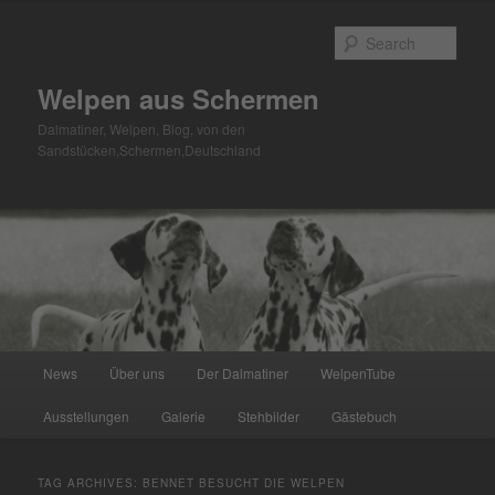
Skip
Skip
to
to
Sear
primary
secondary
content
content
Welpen aus Schermen
Dalmatiner, Welpen, Blog, von den
Sandstücken,Schermen,Deutschland
Main
News
Über uns
Der Dalmatiner
WelpenTube
menu
Ausstellungen
Galerie
Stehbilder
Gästebuch
TAG ARCHIVES:
BENNET BESUCHT DIE WELPEN