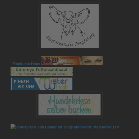
Fotokunst Haas
MeisterPetzTV