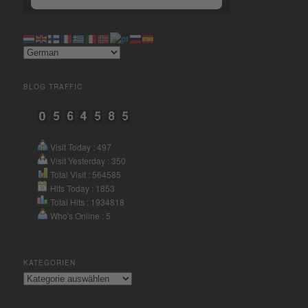
Mehr Informationen
Akzeptieren
BLOG TRAFFIC
powered by
Usercentrics
Consent Management Platform
&
eRecht24
Visit Today : 497
Visit Yesterday : 350
Total Visit : 564585
Hits Today : 1853
Total Hits : 1934818
Who's Online : 5
KATEGORIEN
Kategorien