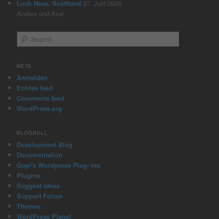
Loch Ness, Scottland
27. Juni 2026
Andrea und Axel
S
e
a
r
META
c
Anmelden
h
Entries feed
Comments feed
WordPress.org
BLOGROLL
Development Blog
Documentation
Gopi's Wordpress Plug- ins
Plugins
Suggest Ideas
Support Forum
Themes
WordPress Planet