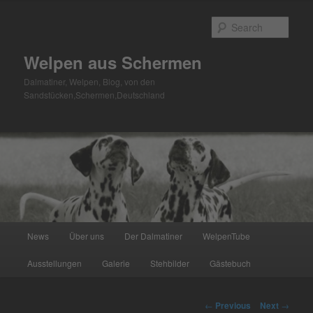
Skip
to
Sear
primary
content
Welpen aus Schermen
Dalmatiner, Welpen, Blog, von den
Sandstücken,Schermen,Deutschland
Main
News
Über uns
Der Dalmatiner
WelpenTube
menu
Ausstellungen
Galerie
Stehbilder
Gästebuch
Post
←
Previous
Next
→