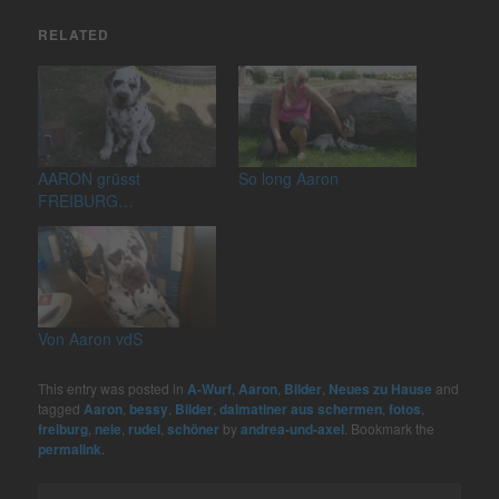
RELATED
AARON grüsst
So long Aaron
FREIBURG…
Von Aaron vdS
This entry was posted in
A-Wurf
,
Aaron
,
Bilder
,
Neues zu Hause
and
tagged
Aaron
,
bessy
,
Bilder
,
dalmatiner aus schermen
,
fotos
,
freiburg
,
neie
,
rudel
,
schöner
by
andrea-und-axel
. Bookmark the
permalink
.