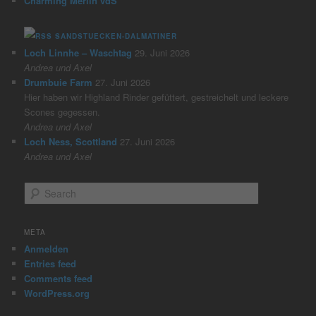
Charming Merlin vdS
SANDSTUECKEN-DALMATINER
Loch Linnhe – Waschtag
29. Juni 2026
Andrea und Axel
Drumbuie Farm
27. Juni 2026
Hier haben wir Highland Rinder gefüttert, gestreichelt und leckere
Scones gegessen.
Andrea und Axel
Loch Ness, Scottland
27. Juni 2026
Andrea und Axel
S
e
a
r
META
c
Anmelden
h
Entries feed
Comments feed
WordPress.org