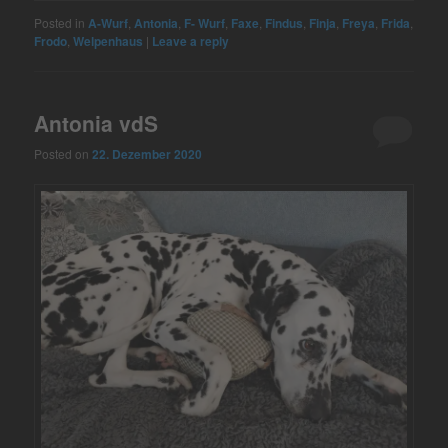
Posted in
A-Wurf
,
Antonia
,
F- Wurf
,
Faxe
,
Findus
,
Finja
,
Freya
,
Frida
,
Frodo
,
Welpenhaus
|
Leave a reply
Antonia vdS
Posted on
22. Dezember 2020