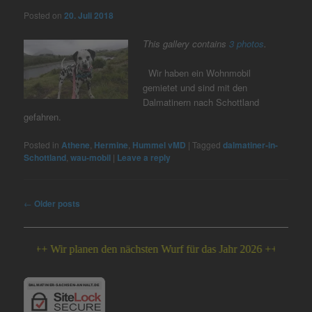
Posted on
20. Juli 2018
This gallery contains
3 photos
.
Wir haben ein Wohnmobil
gemietet und sind mit den
Dalmatinern nach Schottland
gefahren.
Posted in
Athene
,
Hermine
,
Hummel vMD
|
Tagged
dalmatiner-in-
Schottland
,
wau-mobil
|
Leave a reply
Post
←
Older posts
navigation
+ Wir planen den nächsten Wurf für das Jahr 2026 +++