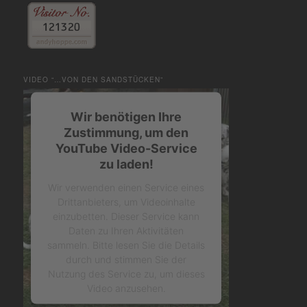
VIDEO “…VON DEN SANDSTÜCKEN”
Wir benötigen Ihre
Zustimmung, um den
YouTube Video-Service
zu laden!
Wir verwenden einen Service eines
Drittanbieters, um Videoinhalte
einzubetten. Dieser Service kann
Daten zu Ihren Aktivitäten
sammeln. Bitte lesen Sie die Details
durch und stimmen Sie der
Nutzung des Service zu, um dieses
Video anzusehen.