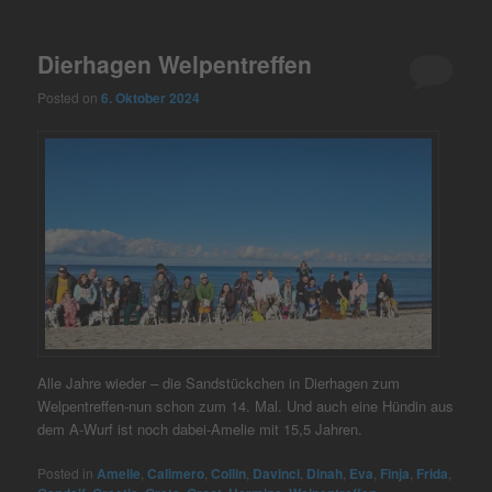
Dierhagen Welpentreffen
Posted on
6. Oktober 2024
Alle Jahre wieder – die Sandstückchen in Dierhagen zum
Welpentreffen-nun schon zum 14. Mal. Und auch eine Hündin aus
dem A-Wurf ist noch dabei-Amelie mit 15,5 Jahren.
Posted in
Amelie
,
Calimero
,
Collin
,
Davinci
,
Dinah
,
Eva
,
Finja
,
Frida
,