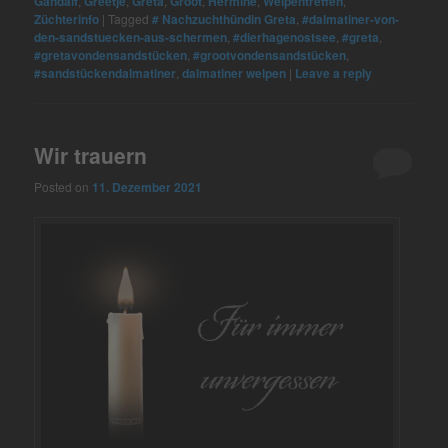
Gandalf
,
Greetje
,
Greta
,
Groot
,
Hermine
,
Welpentreffen
,
Züchterinfo
|
Tagged
# Nachzuchthündin Greta
,
#dalmatiner-von-
den-sandstuecken-aus-schermen
,
#dierhagenostsee
,
#greta
,
#gretavondensandstücken
,
#grootvondensandstücken
,
#sandstückendalmatiner
,
dalmatiner welpen
|
Leave a reply
Wir trauern
Posted on
11. Dezember 2021