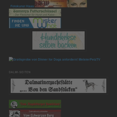
Fotokunst Haas
MeisterPetzTV
DALMI-SEITEN