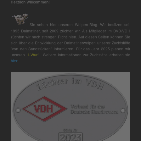
Herzlich Willkommen!
Sie sehen hier unseren Welpen-Blog. Wir besitzen seit
1995 Dalmatiner, seit 2009 züchten wir. Als Mitglieder im DVD/VDH
züchten wir nach strengen Richtlinien. Auf diesen Seiten können Sie
sich über die Entwicklung der Dalmatinerwelpen unserer Zuchtstätte
"von den Sandstücken" informieren. Für das Jahr 2025 planen wir
unseren
H-Wurf
. Weitere Informationen zur Zuchstätte erhalten sie
hier
.