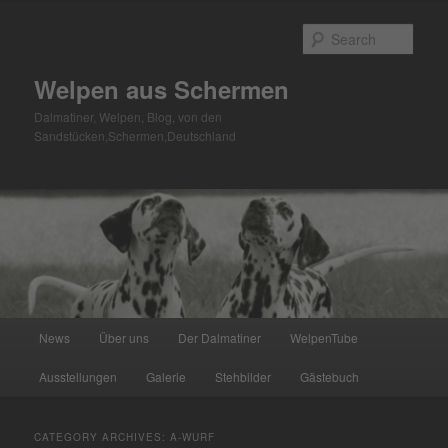
Skip
Skip
to
to
Sear
primary
secondary
content
content
Welpen aus Schermen
Dalmatiner, Welpen, Blog, von den
Sandstücken,Schermen,Deutschland
Main
News
Über uns
Der Dalmatiner
WelpenTube
menu
Ausstellungen
Galerie
Stehbilder
Gästebuch
CATEGORY ARCHIVES:
A-WURF