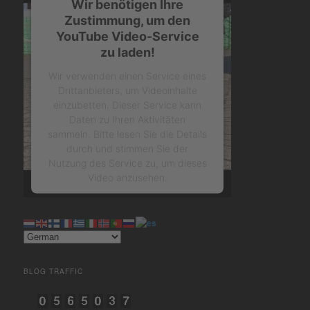
Wir benötigen Ihre
Zustimmung, um den
YouTube Video-Service
zu laden!
Wir verwenden einen Service eines
Drittanbieters, um Videoinhalte
einzubetten. Dieser Service kann
Daten zu Ihren Aktivitäten
sammeln. Bitte lesen Sie die Details
durch und stimmen Sie der
Nutzung des Service zu, um dieses
Video anzusehen.
Mehr Informationen
Akzeptieren
BLOG TRAFFIC
powered by
Usercentrics
Consent Management Platform
&
eRecht24