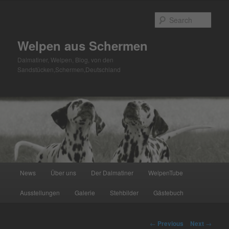
Skip
to
Sear
primary
content
Welpen aus Schermen
Dalmatiner, Welpen, Blog, von den
Sandstücken,Schermen,Deutschland
Main
News
Über uns
Der Dalmatiner
WelpenTube
menu
Ausstellungen
Galerie
Stehbilder
Gästebuch
Post
←
Previous
Next
→