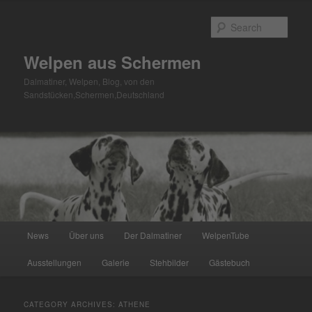
Skip
Skip
to
to
Sear
primary
secondary
content
content
Welpen aus Schermen
Dalmatiner, Welpen, Blog, von den
Sandstücken,Schermen,Deutschland
Main
News
Über uns
Der Dalmatiner
WelpenTube
menu
Ausstellungen
Galerie
Stehbilder
Gästebuch
CATEGORY ARCHIVES:
ATHENE