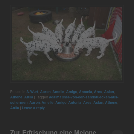
Posted in
A-Wurf
,
Aaron
,
Amelie
,
Amigo
,
Antonia
,
Ares
,
Aslan
,
Athene
,
Attila
|
Tagged
#dalmatiner-von-den-sandstuecken-aus-
schermen
,
Aaron
,
Amelie
,
Amigo
,
Antonia
,
Ares
,
Aslan
,
Athene
,
Attila
|
Leave a reply
Zur Erfrischung eine Melone