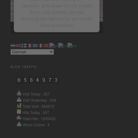
sammeln. Bitte lesen Sie die Details
durch und stimmen Sie der
Nutzung des Service zu, um dieses
Video anzusehen.
Mehr Informationen
Akzeptieren
BLOG TRAFFIC
powered by
Usercentrics
Consent Management Platform
&
eRecht24
Visit Today : 357
Visit Yesterday : 528
Total Visit : 564973
Hits Today : 567
Total Hits : 1935452
Who's Online : 3