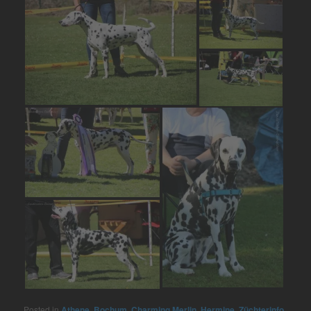
Posted in
Athene
,
Bochum
,
Charming Merlin
,
Hermine
,
Züchterinfo