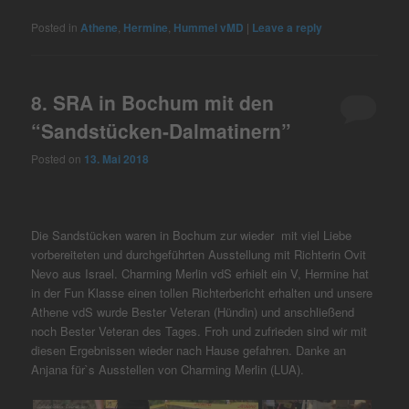
powered by
Usercentrics Consent
Posted in
Athene
,
Hermine
,
Hummel vMD
|
Leave a reply
Management Platform
&
eRecht24
8. SRA in Bochum mit den
“Sandstücken-Dalmatinern”
Posted on
13. Mai 2018
Die Sandstücken waren in Bochum zur wieder mit viel Liebe
vorbereiteten und durchgeführten Ausstellung mit Richterin Ovit
Nevo aus Israel. Charming Merlin vdS erhielt ein V, Hermine hat
in der Fun Klasse einen tollen Richterbericht erhalten und unsere
Athene vdS wurde Bester Veteran (Hündin) und anschließend
noch Bester Veteran des Tages. Froh und zufrieden sind wir mit
diesen Ergebnissen wieder nach Hause gefahren. Danke an
Anjana für`s Ausstellen von Charming Merlin (LUA).