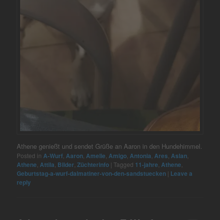
Athene genießt und sendet Grüße an Aaron in den Hundehimmel.
Posted in
A-Wurf
,
Aaron
,
Amelie
,
Amigo
,
Antonia
,
Ares
,
Aslan
,
Athene
,
Attila
,
Bilder
,
Züchterinfo
|
Tagged
11-jahre
,
Athene
,
Geburtstag-a-wurf-dalmatiner-von-den-sandstuecken
|
Leave a
reply