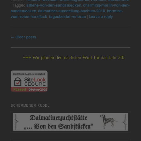
|
Tagged
athene-von-den-sandstuecken
,
charming-merlin-von-den-
sandstuecken
,
dalmatiner-ausstellung-bochum-2018
,
hermine-
vom-roten-herzfleck
,
tagesbester-veteran
|
Leave a reply
Post
←
Older posts
navigation
+++ Wir planen den nächsten Wurf für das Jahr 2026 +++
SCHERMENER RUDEL