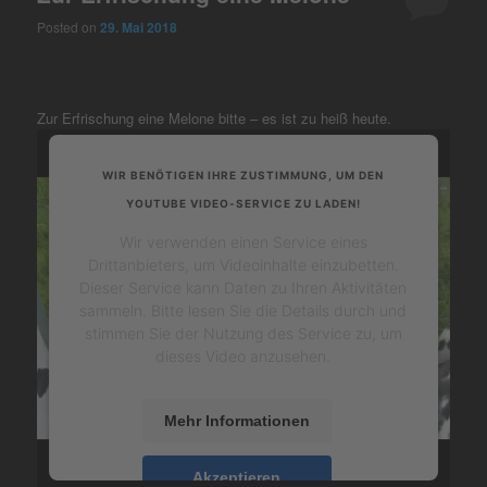
Posted on
29. Mai 2018
Zur Erfrischung eine Melone bitte – es ist zu heiß heute.
WIR BENÖTIGEN IHRE ZUSTIMMUNG, UM DEN
YOUTUBE VIDEO-SERVICE ZU LADEN!
Wir verwenden einen Service eines
Drittanbieters, um Videoinhalte einzubetten.
Dieser Service kann Daten zu Ihren Aktivitäten
sammeln. Bitte lesen Sie die Details durch und
stimmen Sie der Nutzung des Service zu, um
dieses Video anzusehen.
Mehr Informationen
Akzeptieren