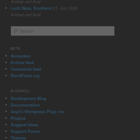
Andrea und Axel
Loch Ness, Scottland
27. Juni 2026
Andrea und Axel
S
e
a
r
META
c
Anmelden
h
Entries feed
Comments feed
WordPress.org
BLOGROLL
Development Blog
Documentation
Gopi's Wordpress Plug- ins
Plugins
Suggest Ideas
Support Forum
Themes