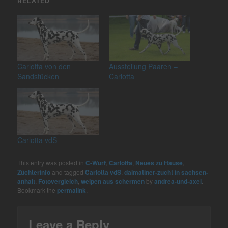
RELATED
Carlotta von den
Ausstellung Paaren –
Sandstücken
Carlotta
Carlotta vdS
This entry was posted in
C-Wurf
,
Carlotta
,
Neues zu Hause
,
Züchterinfo
and tagged
Carlotta vdS
,
dalmatiner-zucht in sachsen-
anhalt
,
Fotovergleich
,
welpen aus schermen
by
andrea-und-axel
.
Bookmark the
permalink
.
Leave a Reply