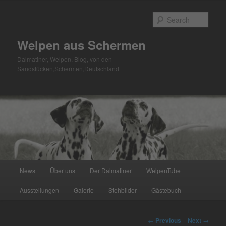
Skip
to
Sear
primary
content
Welpen aus Schermen
Dalmatiner, Welpen, Blog, von den
Sandstücken,Schermen,Deutschland
Main
News
Über uns
Der Dalmatiner
WelpenTube
menu
Ausstellungen
Galerie
Stehbilder
Gästebuch
Post
←
Previous
Next
→