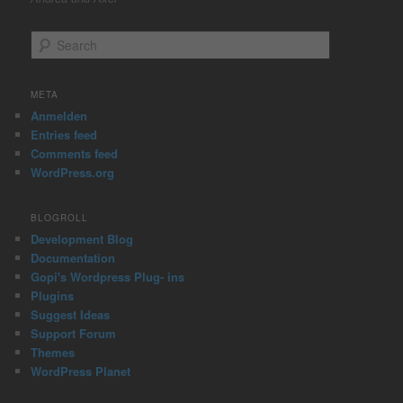
S
e
a
r
META
c
Anmelden
h
Entries feed
Comments feed
WordPress.org
BLOGROLL
Development Blog
Documentation
Gopi's Wordpress Plug- ins
Plugins
Suggest Ideas
Support Forum
Themes
WordPress Planet