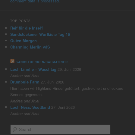
comment data is processed.
TOP POSTS
Reif für die Insel?
Sandstückener Wurfkiste Tag 16
Guten Morgen
Charming Merlin vdS
SANDSTUECKEN-DALMATINER
Loch Linnhe – Waschtag
29. Juni 2026
Andrea und Axel
Drumbuie Farm
27. Juni 2026
Hier haben wir Highland Rinder gefüttert, gestreichelt und leckere
Scones gegessen.
Andrea und Axel
Loch Ness, Scottland
27. Juni 2026
Andrea und Axel
S
e