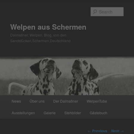
Skip
to
Sear
primary
content
Welpen aus Schermen
Dalmatiner, Welpen, Blog, von den
Sandstücken,Schermen,Deutschland
Main
News
Über uns
Der Dalmatiner
WelpenTube
menu
Ausstellungen
Galerie
Stehbilder
Gästebuch
Post
←
Previous
Next
→