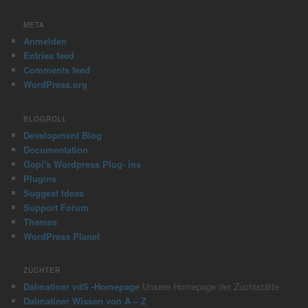
a
r
META
c
Anmelden
h
Entries feed
Comments feed
WordPress.org
BLOGROLL
Development Blog
Documentation
Gopi's Wordpress Plug- ins
Plugins
Suggest Ideas
Support Forum
Themes
WordPress Planet
ZÜCHTER
Dalmatiner vdS -Homepage
Unsere Homepage der Zuchtstätte
Dalmatiner Wissen von A – Z