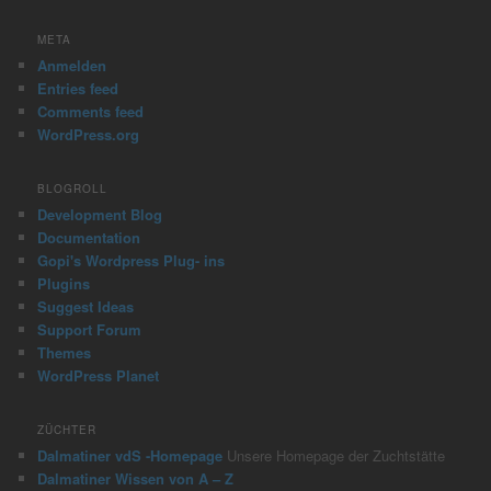
a
r
META
c
Anmelden
h
Entries feed
Comments feed
WordPress.org
BLOGROLL
Development Blog
Documentation
Gopi's Wordpress Plug- ins
Plugins
Suggest Ideas
Support Forum
Themes
WordPress Planet
ZÜCHTER
Dalmatiner vdS -Homepage
Unsere Homepage der Zuchtstätte
Dalmatiner Wissen von A – Z