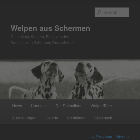
Skip
to
Sear
primary
content
Welpen aus Schermen
Dalmatiner, Welpen, Blog, von den
Sandstücken,Schermen,Deutschland
Main
News
Über uns
Der Dalmatiner
WelpenTube
menu
Ausstellungen
Galerie
Stehbilder
Gästebuch
Post
←
Previous
Next
→