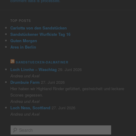
comment data is processed.
TOP POSTS
Carlotta von den Sandstücken
Sandstückener Wurfkiste Tag 16
Guten Morgen
Ares in Berlin
SANDSTUECKEN-DALMATINER
Loch Linnhe – Waschtag
29. Juni 2026
Andrea und Axel
Drumbuie Farm
27. Juni 2026
Hier haben wir Highland Rinder gefüttert, gestreichelt und leckere
Scones gegessen.
Andrea und Axel
Loch Ness, Scottland
27. Juni 2026
Andrea und Axel
S
e