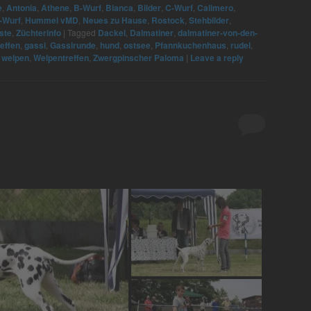
e
,
Antonia
,
Athene
,
B-Wurf
,
Bianca
,
Bilder
,
C-Wurf
,
Calimero
,
-Wurf
,
Hummel vMD
,
Neues zu Hause
,
Rostock
,
Stehbilder
,
ste
,
Züchterinfo
|
Tagged
Dackel
,
Dalmatiner
,
dalmatiner-von-den-
reffen
,
gassi
,
Gassirunde
,
hund
,
ostsee
,
Pfannkuchenhaus
,
rudel
,
,
welpen
,
Welpentreffen
,
Zwergpinscher Paloma
|
Leave a reply