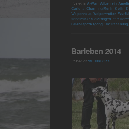
Posted in
A-Wurf
,
Allgemein
,
Ameli
Carlotta
,
Charming Merlin
,
Collin
,
D
Welpenhaus
,
Welpentreffen
,
Wurfki
sandstücken
,
dierhagen
,
Familient
Strandspaziergang
,
Überraschung
Barleben 2014
Posted on
29. Juni 2014