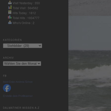
Nutzung des
Visit Yesterday : 350
Service zu, um
Total Visit : 564562
Hits Today : 1812
dieses Video
Total Hits : 1934777
anzusehen.
Who's Online : 2
Mehr
Informationen
KATEGORIEN
Kategorien
Akzeptieren
powered by
ARCHIV
Usercentrics
Archiv
Consent
Management
Platform
&
FB
eRecht24
Axel Oder Andrea Schoe
Erstelle dein Profilbanner
DALMATINER WISSEN A-Z