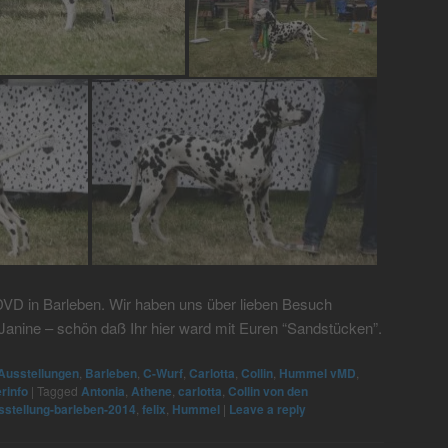
DVD in Barleben. Wir haben uns über lieben Besuch
 Janine – schön daß Ihr hier ward mit Euren “Sandstücken”.
Ausstellungen
,
Barleben
,
C-Wurf
,
Carlotta
,
Collin
,
Hummel vMD
,
rinfo
|
Tagged
Antonia
,
Athene
,
carlotta
,
Collin von den
sstellung-barleben-2014
,
felix
,
Hummel
|
Leave a reply