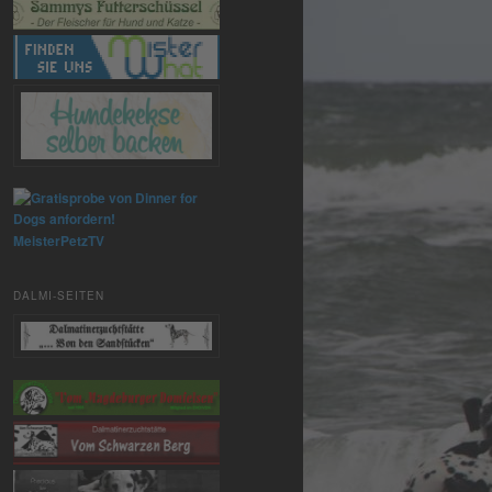
MeisterPetzTV
DALMI-SEITEN