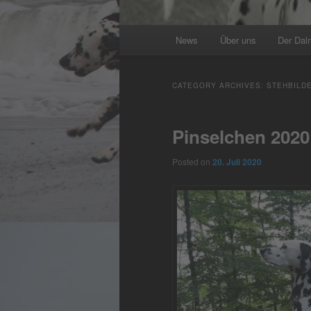
Main
News
Über uns
Der Dal
menu
CATEGORY ARCHIVES:
STEHBILD
Pinselchen 2020
Posted on
20. Juli 2020