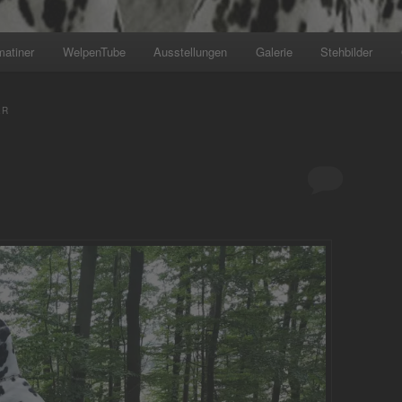
matiner
WelpenTube
Ausstellungen
Galerie
Stehbilder
+++ Wir planen den nächsten W
ER