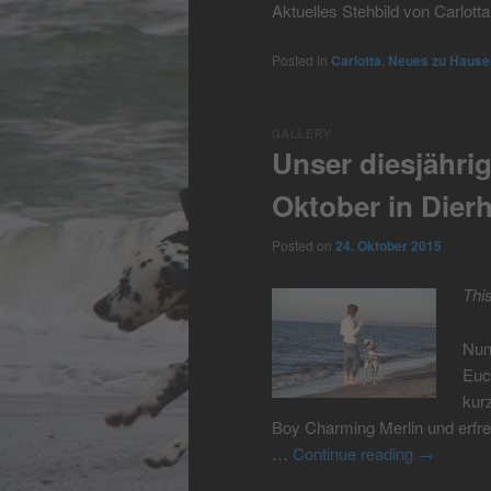
Aktuelles Stehbild von Carlott
Posted in
Carlotta
,
Neues zu Hause
GALLERY
Unser diesjähri
Oktober in Dier
Posted on
24. Oktober 2015
Thi
Nun
Euc
kur
Boy Charming Merlin und erfre
…
Continue reading
→