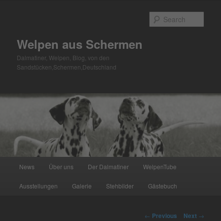
Skip
to
Sear
primary
content
Welpen aus Schermen
Dalmatiner, Welpen, Blog, von den
Sandstücken,Schermen,Deutschland
Main
News
Über uns
Der Dalmatiner
WelpenTube
menu
Ausstellungen
Galerie
Stehbilder
Gästebuch
Post
←
Previous
Next
→