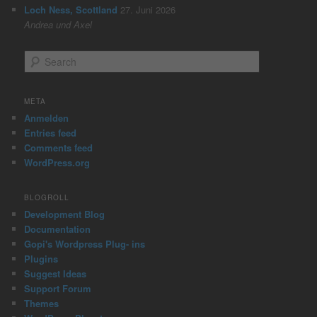
Loch Ness, Scottland
27. Juni 2026
Andrea und Axel
S
e
a
r
META
c
Anmelden
h
Entries feed
Comments feed
WordPress.org
BLOGROLL
Development Blog
Documentation
Gopi's Wordpress Plug- ins
Plugins
Suggest Ideas
Support Forum
Themes