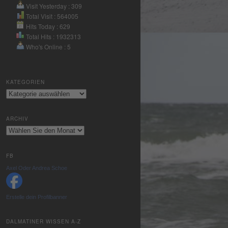
Nutzung des
Visit Yesterday : 309
Service zu, um
Total Visit : 564005
Hits Today : 629
dieses Video
Total Hits : 1932313
anzusehen.
Who's Online : 5
Mehr
Informationen
KATEGORIEN
Kategorien
Akzeptieren
powered by
ARCHIV
Usercentrics
Archiv
Consent
Management
Platform
&
FB
eRecht24
Axel Oder Andrea Schoe
Erstelle dein Profilbanner
DALMATINER WISSEN A-Z