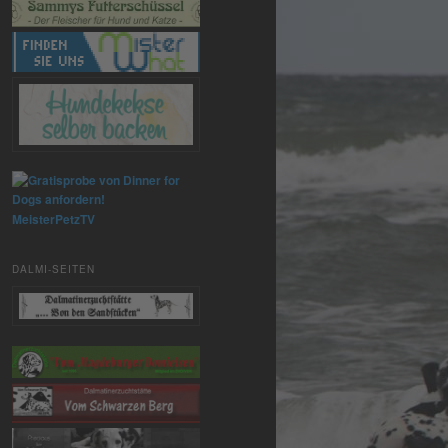
MeisterPetzTV
DALMI-SEITEN