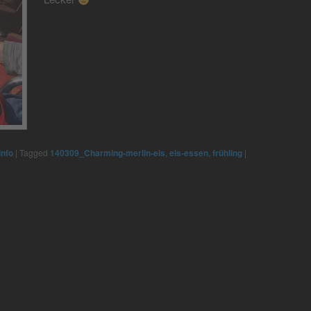
info
|
Tagged
140309_Charming-merlin-eis
,
eis-essen
,
frühling
|