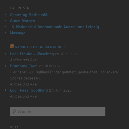
TOP POSTS
Charming Merlin vdS
Guten Morgen
16. Nationale & Internationale Ausstellung Leipzig
Massage
SANDSTUECKEN-DALMATINER
Loch Linnhe – Waschtag
29. Juni 2026
Andrea und Axel
Drumbuie Farm
27. Juni 2026
Hier haben wir Highland Rinder gefüttert, gestreichelt und leckere
Scones gegessen.
Andrea und Axel
Loch Ness, Scottland
27. Juni 2026
Andrea und Axel
S
e
a
r
META