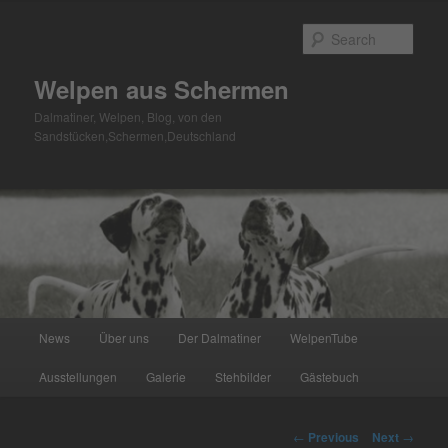
Skip
to
Sear
primary
content
Welpen aus Schermen
Dalmatiner, Welpen, Blog, von den
Sandstücken,Schermen,Deutschland
Main
News
Über uns
Der Dalmatiner
WelpenTube
menu
Ausstellungen
Galerie
Stehbilder
Gästebuch
Post
←
Previous
Next
→