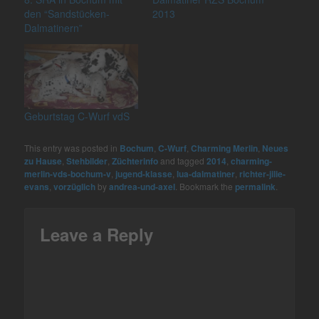
den “Sandstücken-
2013
Dalmatinern”
Geburtstag C-Wurf vdS
This entry was posted in
Bochum
,
C-Wurf
,
Charming Merlin
,
Neues
zu Hause
,
Stehbilder
,
Züchterinfo
and tagged
2014
,
charming-
merlin-vds-bochum-v
,
jugend-klasse
,
lua-dalmatiner
,
richter-jilie-
evans
,
vorzüglich
by
andrea-und-axel
. Bookmark the
permalink
.
Leave a Reply