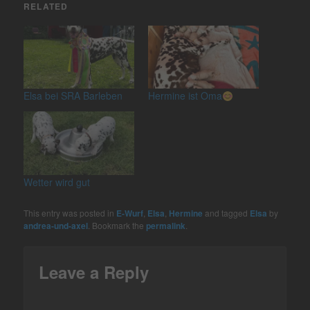
RELATED
Elsa bei SRA Barleben
Hermine ist Oma
Wetter wird gut
This entry was posted in
E-Wurf
,
Elsa
,
Hermine
and tagged
Elsa
by
andrea-und-axel
. Bookmark the
permalink
.
Leave a Reply