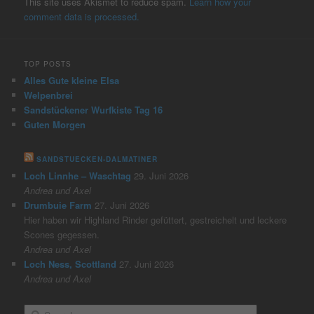
This site uses Akismet to reduce spam.
Learn how your
comment data is processed.
TOP POSTS
Alles Gute kleine Elsa
Welpenbrei
Sandstückener Wurfkiste Tag 16
Guten Morgen
SANDSTUECKEN-DALMATINER
Loch Linnhe – Waschtag
29. Juni 2026
Andrea und Axel
Drumbuie Farm
27. Juni 2026
Hier haben wir Highland Rinder gefüttert, gestreichelt und leckere
Scones gegessen.
Andrea und Axel
Loch Ness, Scottland
27. Juni 2026
Andrea und Axel
S