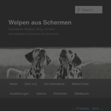
Skip
to
Sear
primary
content
Welpen aus Schermen
Dalmatiner, Welpen, Blog, von den
Sandstücken,Schermen,Deutschland
Main
News
Über uns
Der Dalmatiner
WelpenTube
menu
Ausstellungen
Galerie
Stehbilder
Gästebuch
Post
←
Previous
Next
→