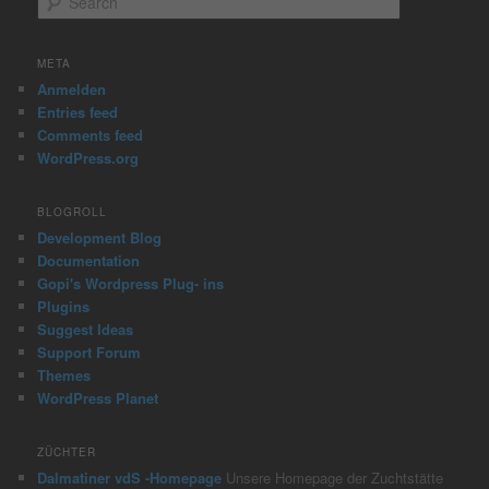
e
a
r
META
c
Anmelden
h
Entries feed
Comments feed
WordPress.org
BLOGROLL
Development Blog
Documentation
Gopi's Wordpress Plug- ins
Plugins
Suggest Ideas
Support Forum
Themes
WordPress Planet
ZÜCHTER
Dalmatiner vdS -Homepage
Unsere Homepage der Zuchtstätte