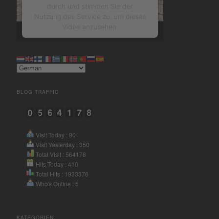
durch und stimmen Sie der
Nutzung des Service zu, um dieses
Video anzusehen.
Mehr Informationen
Akzeptieren
BLOG TRAFFIC
powered by
Usercentrics
Consent Management Platform
&
eRecht24
Visit Today : 90
Visit Yesterday : 350
Total Visit : 564178
Hits Today : 410
Total Hits : 1933376
Who's Online : 5
KATEGORIEN