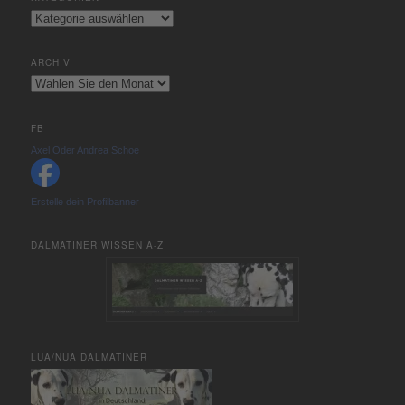
Kategorien
ARCHIV
Archiv
FB
Axel Oder Andrea Schoe
Erstelle dein Profilbanner
DALMATINER WISSEN A-Z
LUA/NUA DALMATINER