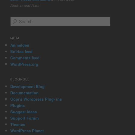
Andrea und Axel
S
e
a
r
META
c
Anmelden
h
Entries feed
Comments feed
WordPress.org
BLOGROLL
Development Blog
Documentation
Gopi's Wordpress Plug- ins
Plugins
Suggest Ideas
Support Forum
Themes
WordPress Planet