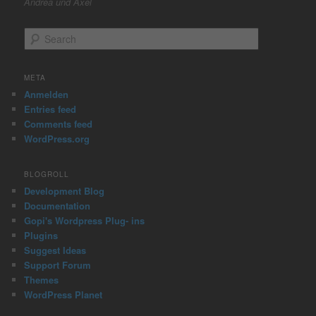
Andrea und Axel
S
e
a
r
META
c
Anmelden
h
Entries feed
Comments feed
WordPress.org
BLOGROLL
Development Blog
Documentation
Gopi's Wordpress Plug- ins
Plugins
Suggest Ideas
Support Forum
Themes
WordPress Planet