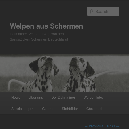
Skip
to
Sear
primary
content
Welpen aus Schermen
Dalmatiner, Welpen, Blog, von den
Sandstücken,Schermen,Deutschland
Main
News
Über uns
Der Dalmatiner
WelpenTube
menu
Ausstellungen
Galerie
Stehbilder
Gästebuch
Post
←
Previous
Next
→