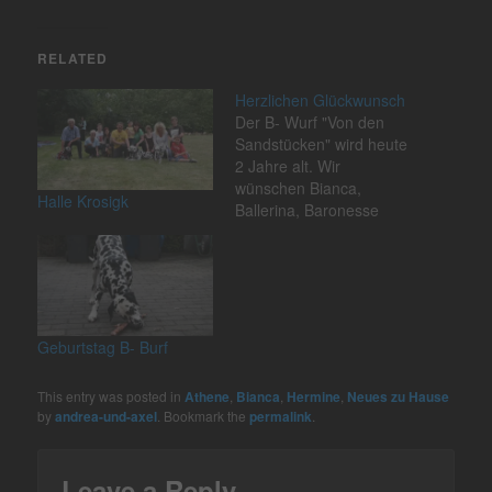
RELATED
Herzlichen Glückwunsch
Der B- Wurf "Von den
Sandstücken" wird heute
2 Jahre alt. Wir
wünschen Bianca,
Halle Krosigk
Ballerina, Baronesse
(Abby) sowie Bandit,
Bastian (Tristan) und
Bennet alles Gute und
weiterhin viel Freude bei
ihren Familien. Andrea,
Axel, Charlott, Christin,
Geburtstag B- Burf
Felix & Hummel und
Athene.
This entry was posted in
Athene
,
Bianca
,
Hermine
,
Neues zu Hause
by
andrea-und-axel
. Bookmark the
permalink
.
Leave a Reply