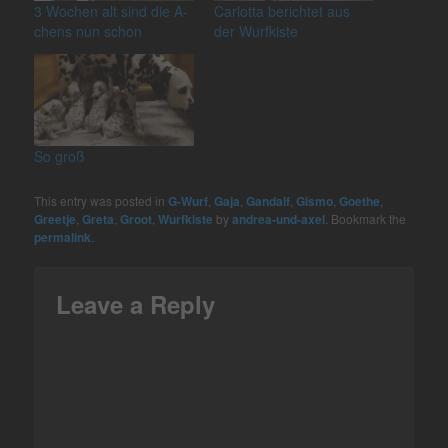
3 Wochen alt sind die A-
Carlotta berichtet aus
chens nun schon
der Wurfkiste
So groß
This entry was posted in
G-Wurf
,
Gaja
,
Gandalf
,
Gismo
,
Goethe
,
Greetje
,
Greta
,
Groot
,
Wurfkiste
by
andrea-und-axel
. Bookmark the
permalink
.
Leave a Reply