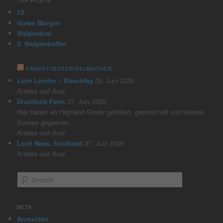
TOP POSTS
13
Guten Morgen
Welpenbrei
3. Welpentreffen
SANDSTUECKEN-DALMATINER
Loch Linnhe – Waschtag
29. Juni 2026
Andrea und Axel
Drumbuie Farm
27. Juni 2026
Hier haben wir Highland Rinder gefüttert, gestreichelt und leckere
Scones gegessen.
Andrea und Axel
Loch Ness, Scottland
27. Juni 2026
Andrea und Axel
S
e
a
r
META
c
Anmelden