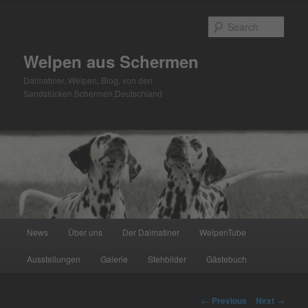
Skip
to
Sear
primary
content
Welpen aus Schermen
Dalmatiner, Welpen, Blog, von den
Sandstücken,Schermen,Deutschland
Main
News
Über uns
Der Dalmatiner
WelpenTube
menu
Ausstellungen
Galerie
Stehbilder
Gästebuch
Post
←
Previous
Next
→