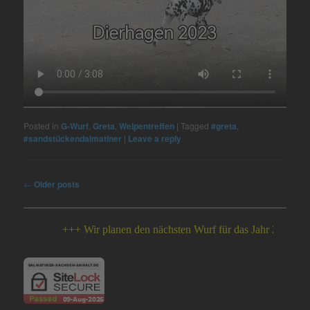
Posted in
G-Wurf
,
Greta
,
Welpentreffen
|
Tagged
#greta
,
#sandstückendalmatiner
|
Leave a reply
Post
←
Older posts
navigation
+++ Wir planen den nächsten Wurf für das Jahr 2026 +++