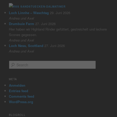
SANDSTUECKEN-DALMATINER
Loch Linnhe – Waschtag
29. Juni 2026
Andrea und Axel
Drumbuie Farm
27. Juni 2026
Hier haben wir Highland Rinder gefüttert, gestreichelt und leckere
Scones gegessen.
Andrea und Axel
Loch Ness, Scottland
27. Juni 2026
Andrea und Axel
S
e
a
r
META
c
Anmelden
h
Entries feed
Comments feed
WordPress.org
BLOGROLL