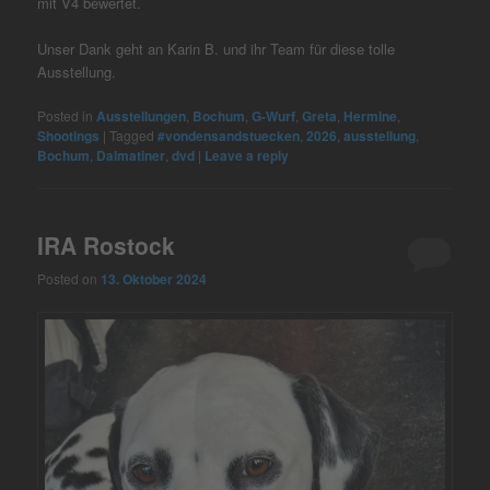
mit V4 bewertet.
Unser Dank geht an Karin B. und ihr Team für diese tolle
Ausstellung.
Posted in
Ausstellungen
,
Bochum
,
G-Wurf
,
Greta
,
Hermine
,
Shootings
|
Tagged
#vondensandstuecken
,
2026
,
ausstellung
,
Bochum
,
Dalmatiner
,
dvd
|
Leave a reply
IRA Rostock
Posted on
13. Oktober 2024