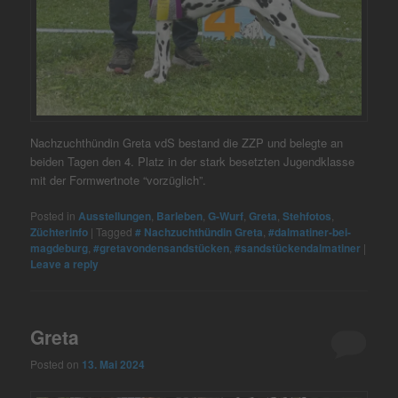
Nachzuchthündin Greta vdS bestand die ZZP und belegte an
beiden Tagen den 4. Platz in der stark besetzten Jugendklasse
mit der Formwertnote “vorzüglich”.
Posted in
Ausstellungen
,
Barleben
,
G-Wurf
,
Greta
,
Stehfotos
,
Züchterinfo
|
Tagged
# Nachzuchthündin Greta
,
#dalmatiner-bei-
magdeburg
,
#gretavondensandstücken
,
#sandstückendalmatiner
|
Leave a reply
Greta
Posted on
13. Mai 2024