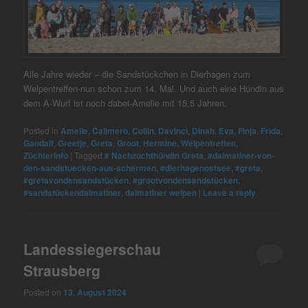
Alle Jahre wieder – die Sandstückchen in Dierhagen zum
Welpentreffen-nun schon zum 14. Mal. Und auch eine Hündin aus
dem A-Wurf ist noch dabei-Amelie mit 15,5 Jahren.
Posted in
Amelie
,
Calimero
,
Collin
,
Davinci
,
Dinah
,
Eva
,
Finja
,
Frida
,
Gandalf
,
Greetje
,
Greta
,
Groot
,
Hermine
,
Welpentreffen
,
Züchterinfo
|
Tagged
# Nachzuchthündin Greta
,
#dalmatiner-von-
den-sandstuecken-aus-schermen
,
#dierhagenostsee
,
#greta
,
#gretavondensandstücken
,
#grootvondensandstücken
,
#sandstückendalmatiner
,
dalmatiner welpen
|
Leave a reply
Landessiegerschau
Strausberg
Posted on
13. August 2024