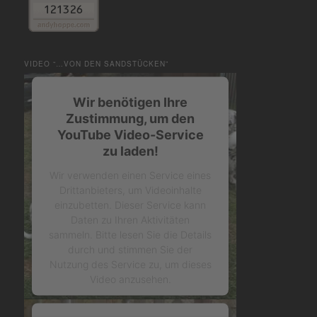
VIDEO “…VON DEN SANDSTÜCKEN”
Wir benötigen Ihre
Zustimmung, um den
YouTube Video-Service
zu laden!
Wir verwenden einen Service eines
Drittanbieters, um Videoinhalte
einzubetten. Dieser Service kann
Daten zu Ihren Aktivitäten
sammeln. Bitte lesen Sie die Details
durch und stimmen Sie der
Nutzung des Service zu, um dieses
Video anzusehen.