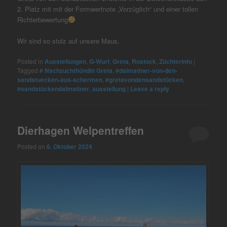
2. Platz mit mit der Formwertnote „Vorzüglich“ und einer tollen
Richterbewertung
Wir sind so stolz auf unsere Maus.
Posted in
Ausstellungen
,
G-Wurf
,
Greta
,
Rostock
,
Züchterinfo
|
Tagged
# Nachzuchthündin Greta
,
#dalmatiner-von-den-
sandstuecken-aus-schermen
,
#gretavondensandstücken
,
#sandstückendalmatiner
,
ausstellung
|
Leave a reply
Dierhagen Welpentreffen
Posted on
6. Oktober 2024