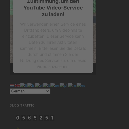
Zustimmung, um den
YouTube Video-Service
zu laden!
Wir verwenden einen Service eines
Drittanbieters, um Videoinhalte
einzubetten. Dieser Service kann
Daten zu Ihren Aktivitäten
sammeln. Bitte lesen Sie die Details
durch und stimmen Sie der
Nutzung des Service zu, um dieses
Video anzusehen.
Mehr Informationen
Akzeptieren
BLOG TRAFFIC
powered by
Usercentrics
Consent Management Platform
&
eRecht24