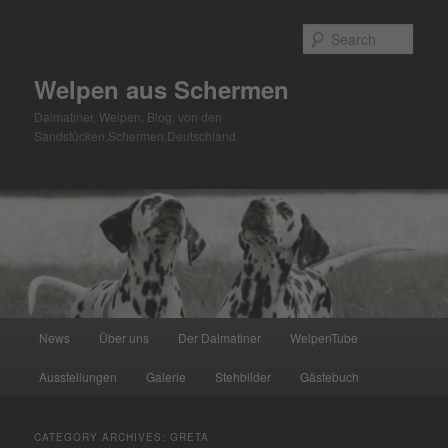
Skip
Skip
to
to
Sear
primary
secondary
content
content
Welpen aus Schermen
Dalmatiner, Welpen, Blog, von den
Sandstücken,Schermen,Deutschland
Main
News
Über uns
Der Dalmatiner
WelpenTube
menu
Ausstellungen
Galerie
Stehbilder
Gästebuch
CATEGORY ARCHIVES:
GRETA