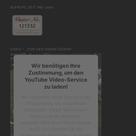
AUFRUFE SEIT MAI 2009
VIDEO “…VON DEN SANDSTÜCKEN”
Wir benötigen Ihre
Zustimmung, um den
YouTube Video-Service
zu laden!
Wir verwenden einen Service eines
Drittanbieters, um Videoinhalte
einzubetten. Dieser Service kann
Daten zu Ihren Aktivitäten
sammeln. Bitte lesen Sie die Details
durch und stimmen Sie der
Nutzung des Service zu, um dieses