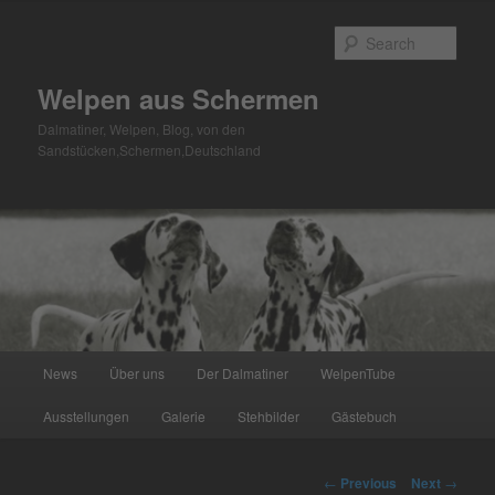
Skip
to
Sear
primary
content
Welpen aus Schermen
Dalmatiner, Welpen, Blog, von den
Sandstücken,Schermen,Deutschland
Main
News
Über uns
Der Dalmatiner
WelpenTube
menu
Ausstellungen
Galerie
Stehbilder
Gästebuch
Post
←
Previous
Next
→