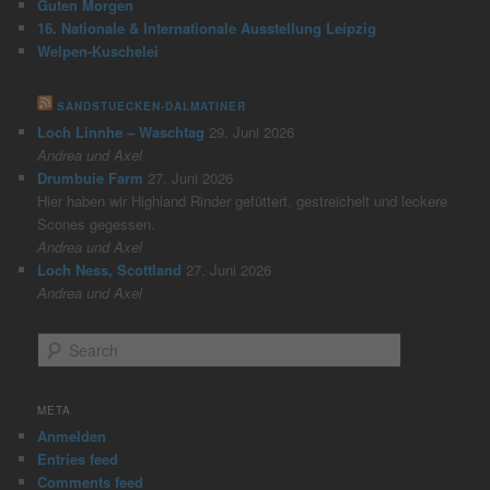
Guten Morgen
16. Nationale & Internationale Ausstellung Leipzig
Welpen-Kuschelei
SANDSTUECKEN-DALMATINER
Loch Linnhe – Waschtag
29. Juni 2026
Andrea und Axel
Drumbuie Farm
27. Juni 2026
Hier haben wir Highland Rinder gefüttert, gestreichelt und leckere
Scones gegessen.
Andrea und Axel
Loch Ness, Scottland
27. Juni 2026
Andrea und Axel
S
e
a
r
META
c
Anmelden
h
Entries feed
Comments feed