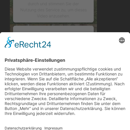
durch und stimmen Sie der
Nutzung des Service zu, um dieses
Video anzusehen.
Mehr Informationen
Wir benötigen Ihre
Zustimmung, um den
Akzeptieren
YouTube Video-Service
zu laden!
powered by
Usercentrics
Consent Management Platform
&
Wir verwenden einen Service eines
eRecht24
Drittanbieters, um Videoinhalte
einzubetten. Dieser Service kann
Daten zu Ihren Aktivitäten
sammeln. Bitte lesen Sie die Details
durch und stimmen Sie der
Nutzung des Service zu, um dieses
Video anzusehen.
Mehr Informationen
Cookie-Einstellungen