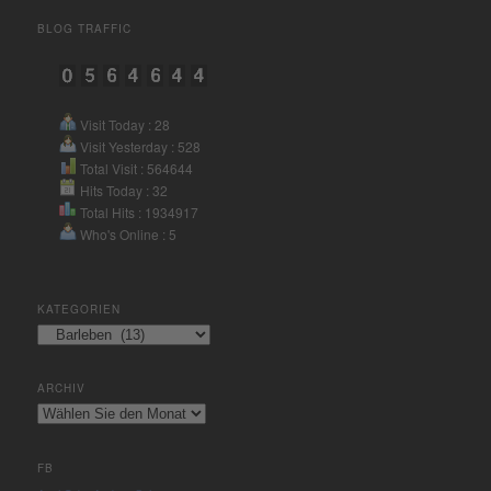
Akzeptieren
BLOG TRAFFIC
powered by
Usercentrics
Consent Management Platform
&
eRecht24
Visit Today : 28
Visit Yesterday : 528
Total Visit : 564644
Hits Today : 32
Total Hits : 1934917
Who's Online : 5
KATEGORIEN
Kategorien
ARCHIV
Archiv
FB