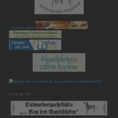
Fotokunst Haas
MeisterPetzTV
DALMI-SEITEN