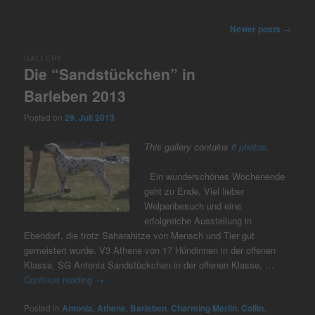
Post
Newer posts
→
navigation
GALLERY
Die “Sandstückchen” in
Barleben 2013
Posted on
29. Juli 2013
This gallery contains
6 photos
.
Ein wunderschönes Wochenende
geht zu Ende, Viel lieber
Welpenbesuch und eine
erfolgreiche Ausstellung in
Ebendorf, die trotz Saharahitze von Mensch und Tier gut
gemeistert wurde. V3 Athene von 17 Hündinnen in der offenen
Klasse, SG Antonia Sandstückchen in der offenen Klasse, …
Continue reading
→
Posted in
Antonia
,
Athene
,
Barleben
,
Charming Merlin
,
Collin
,