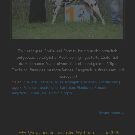
Rb.: sehr gute Größe und Format, harmonisch vorzüglich
aufgebaut, vorzüglicher Kopf, sehr gut gestellte Läufe, tief
dunkelbraunes Auge, etwas dicht stehend gleichmäßige
Fleckung, flüssiges raumgreifendes Gangwerk, aufmerksam und
interessiert
Posted in
A-Wurf
,
Athene
,
Ausstellungen
,
Barleben
,
Züchterinfo
|
Tagged
Athene
,
ausstellung
,
Barleben
,
Fleckung
,
Freude
,
Gangwerk
,
Größe
,
V1
|
Leave a reply
Post
Newer posts
→
navigation
+++ Wir planen den nächsten Wurf für das Jahr 2026 +++