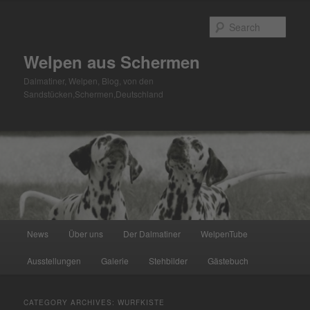
Skip
Skip
to
to
Sear
primary
secondary
content
content
Welpen aus Schermen
Dalmatiner, Welpen, Blog, von den
Sandstücken,Schermen,Deutschland
Main
News
Über uns
Der Dalmatiner
WelpenTube
menu
Ausstellungen
Galerie
Stehbilder
Gästebuch
CATEGORY ARCHIVES:
WURFKISTE