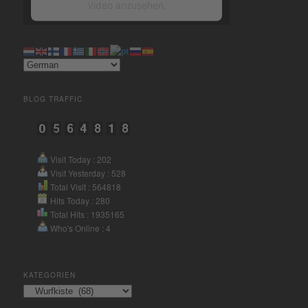
Video anzusehen.
Mehr Informationen
Akzeptieren
BLOG TRAFFIC
powered by
Usercentrics
Consent Management Platform
&
eRecht24
Visit Today : 202
Visit Yesterday : 528
Total Visit : 564818
Hits Today : 280
Total Hits : 1935165
Who's Online : 4
KATEGORIEN
Kategorien