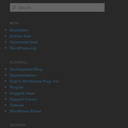
S
e
a
r
META
c
Anmelden
h
Entries feed
Comments feed
WordPress.org
BLOGROLL
Development Blog
Documentation
Gopi's Wordpress Plug- ins
Plugins
Suggest Ideas
Support Forum
Themes
WordPress Planet
ZÜCHTER