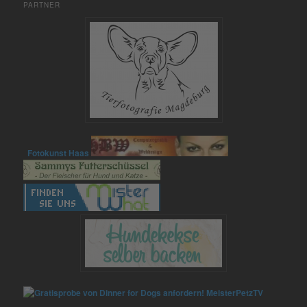
PARTNER
Fotokunst Haas
MeisterPetzTV