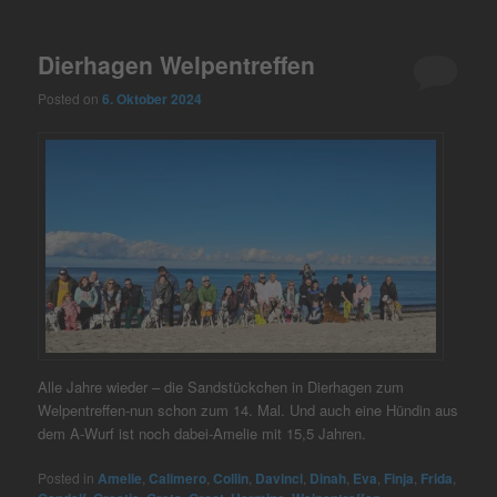
Dierhagen Welpentreffen
Posted on
6. Oktober 2024
Alle Jahre wieder – die Sandstückchen in Dierhagen zum
Welpentreffen-nun schon zum 14. Mal. Und auch eine Hündin aus
dem A-Wurf ist noch dabei-Amelie mit 15,5 Jahren.
Posted in
Amelie
,
Calimero
,
Collin
,
Davinci
,
Dinah
,
Eva
,
Finja
,
Frida
,