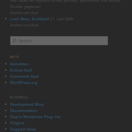
Hier haben wir Highland Rinder gefüttert, gestreichelt und leckere
Scones gegessen.
Andrea und Axel
Loch Ness, Scottland
27. Juni 2026
Andrea und Axel
S
e
a
r
META
c
Anmelden
h
Entries feed
Comments feed
WordPress.org
BLOGROLL
Development Blog
Documentation
Gopi's Wordpress Plug- ins
Plugins
Suggest Ideas