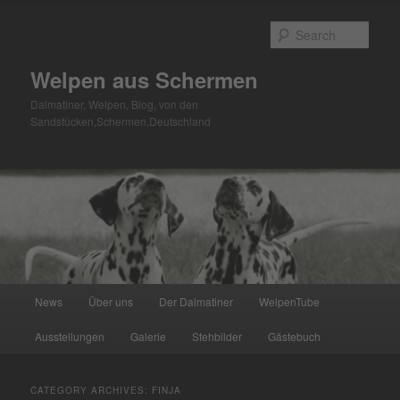
Skip
Skip
to
to
Sear
primary
secondary
content
content
Welpen aus Schermen
Dalmatiner, Welpen, Blog, von den
Sandstücken,Schermen,Deutschland
Main
News
Über uns
Der Dalmatiner
WelpenTube
menu
Ausstellungen
Galerie
Stehbilder
Gästebuch
CATEGORY ARCHIVES:
FINJA