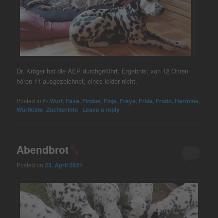
Dr. Kröger hat die AEP durchgeführt. Ergebnis: von 12 Ohren
hören 11 ausgezeichnet, eines leider nicht.
Posted in
F- Wurf
,
Faxe
,
Findus
,
Finja
,
Freya
,
Frida
,
Frodo
,
Hermine
,
Wurfkiste
,
Züchterinfo
|
Leave a reply
Abendbrot
Posted on
23. April 2021