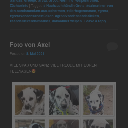
Gandalf
,
Greetje
,
Greta
,
Groot
,
Hermine
,
Welpentreffen
,
Züchterinfo
|
Tagged
# Nachzuchthündin Greta
,
#dalmatiner-von-
den-sandstuecken-aus-schermen
,
#dierhagenostsee
,
#greta
,
#gretavondensandstücken
,
#grootvondensandstücken
,
#sandstückendalmatiner
,
dalmatiner welpen
|
Leave a reply
Foto von Axel
Posted on
8. Mai 2021
VIEL SPAß UND GANZ VIEL FREUDE MIT EUREN
FELLNASEN