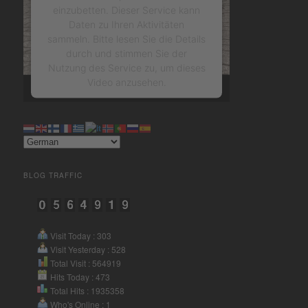
einzubetten. Dieser Service kann
Daten zu Ihren Aktivitäten
sammeln. Bitte lesen Sie die Details
durch und stimmen Sie der
Nutzung des Service zu, um dieses
Video anzusehen.
Mehr Informationen
Akzeptieren
BLOG TRAFFIC
powered by
Usercentrics
Consent Management Platform
&
eRecht24
Visit Today : 303
Visit Yesterday : 528
Total Visit : 564919
Hits Today : 473
Total Hits : 1935358
Who's Online : 1