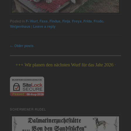
Posted in
F- Wurf
,
Faxe
,
Findus
,
Finja
,
Freya
,
Frida
,
Frodo
,
Welpenhaus
|
Leave a reply
Post
←
Older posts
navigation
+++ Wir planen den nächsten Wurf für das Jahr 2026 +++
SCHERMENER RUDEL