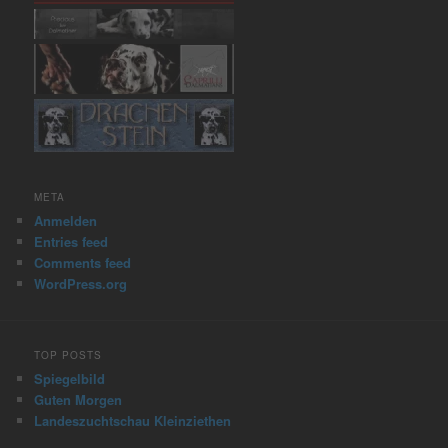
META
Anmelden
Entries feed
Comments feed
WordPress.org
TOP POSTS
Spiegelbild
Guten Morgen
Landeszuchtschau Kleinziethen