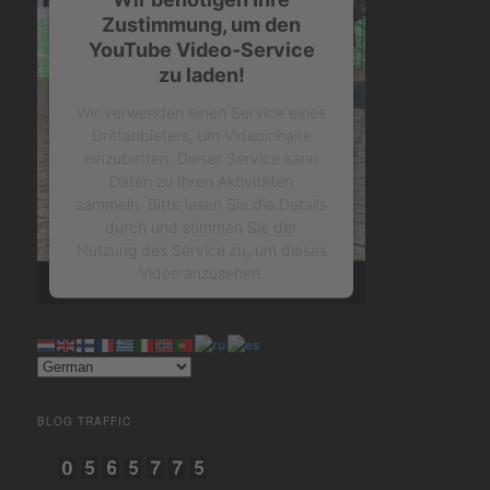
Zustimmung, um den
YouTube Video-Service
zu laden!
Wir verwenden einen Service eines
Drittanbieters, um Videoinhalte
einzubetten. Dieser Service kann
Daten zu Ihren Aktivitäten
sammeln. Bitte lesen Sie die Details
durch und stimmen Sie der
Nutzung des Service zu, um dieses
Video anzusehen.
Mehr Informationen
Akzeptieren
BLOG TRAFFIC
powered by
Usercentrics
Consent Management Platform
&
eRecht24