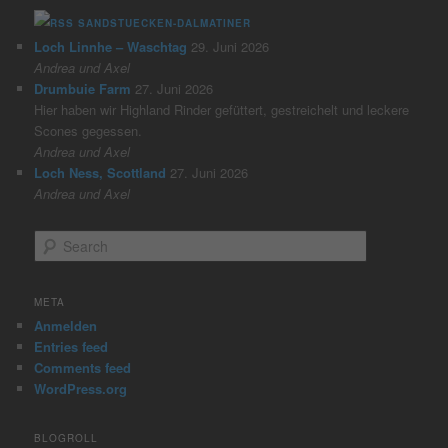
SANDSTUECKEN-DALMATINER
Loch Linnhe – Waschtag
29. Juni 2026
Andrea und Axel
Drumbuie Farm
27. Juni 2026
Hier haben wir Highland Rinder gefüttert, gestreichelt und leckere
Scones gegessen.
Andrea und Axel
Loch Ness, Scottland
27. Juni 2026
Andrea und Axel
S
e
a
r
META
c
Anmelden
h
Entries feed
Comments feed
WordPress.org
BLOGROLL