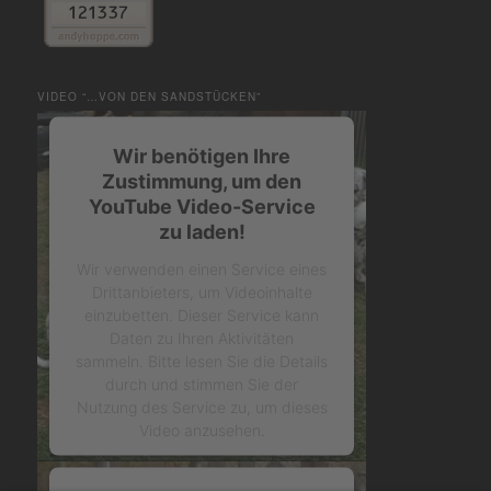
VIDEO “…VON DEN SANDSTÜCKEN”
Wir benötigen Ihre
Zustimmung, um den
YouTube Video-Service
zu laden!
Wir verwenden einen Service eines
Drittanbieters, um Videoinhalte
einzubetten. Dieser Service kann
Daten zu Ihren Aktivitäten
sammeln. Bitte lesen Sie die Details
durch und stimmen Sie der
Nutzung des Service zu, um dieses
Video anzusehen.