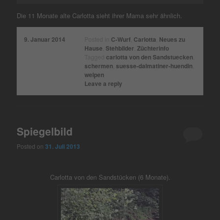
Die 11 Monate alte Carlotta sieht ihrer Mama sehr ähnlich.
9. Januar 2014
Posted in
C-Wurf
,
Carlotta
,
Neues zu
Hause
,
Stehbilder
,
Züchterinfo
Tagged
carlotta von den Sandstuecken
,
schermen
,
suesse-dalmatiner-huendin
,
welpen
Leave a reply
Spiegelbild
Posted on
31. Juli 2013
Carlotta von den Sandstücken (6 Monate).