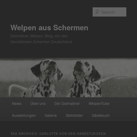
Skip
Skip
to
to
Sear
primary
secondary
content
content
Welpen aus Schermen
Dalmatiner, Welpen, Blog, von den
Sandstücken,Schermen,Deutschland
Main
News
Über uns
Der Dalmatiner
WelpenTube
menu
Ausstellungen
Galerie
Stehbilder
Gästebuch
TAG ARCHIVES:
CARLOTTA VON DEN SANDSTUECKEN