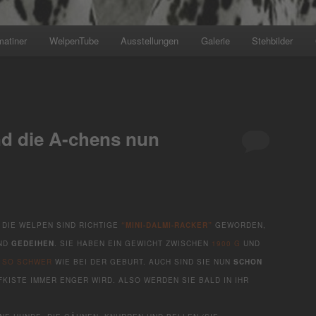
matiner
WelpenTube
Ausstellungen
Galerie
Stehbilder
+++ Wir planen den nächs
nd die A-chens nun
DIE WELPEN SIND RICHTIGE
“MINI-DALMI-RACKER”
GEWORDEN,
ND
GEDEIHEN
. SIE HABEN EIN GEWICHT ZWISCHEN
1900 G
UND
X SO SCHWER
WIE BEI DER GEBURT. AUCH SIND SIE NUN
SCHON
FKISTE IMMER ENGER WIRD. ALSO WERDEN SIE BALD IN IHR