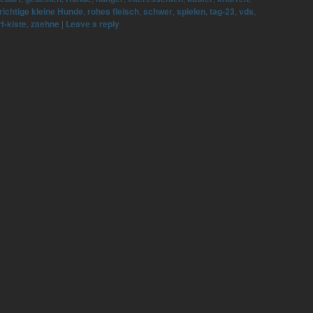
richtige kleine Hunde
,
rohes fleisch
,
schwer
,
spielen
,
tag-23
,
vds
,
f-kiste
,
zaehne
|
Leave a reply