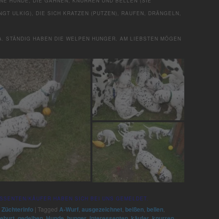
NE HUNDE, DIE GÄHNEN, KNURREN UND BELLEN (SIE
GT ULKIG), DIE SICH KRATZEN (PUTZEN), RAUFEN, DRÄNGELN,
A. STÄNDIG HABEN DIE WELPEN HUNGER. AM LIEBSTEN MÖGEN
ESSENTEN/KÄUFER HABEN SICH BEI UNS GEMELDET.
,
Züchterinfo
|
Tagged
A-Wurf
,
ausgezeichnet
,
beißen
,
bellen
,
eburt
,
gedeihen
,
Hunde
,
hunger
,
interessenten
,
käufer
,
knurren
,