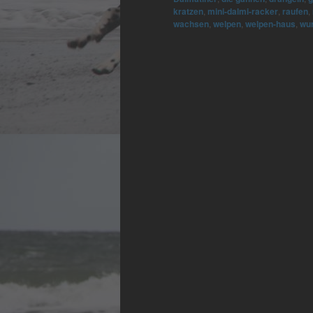
kratzen
,
mini-dalmi-racker
,
raufen
,
wachsen
,
welpen
,
welpen-haus
,
wur