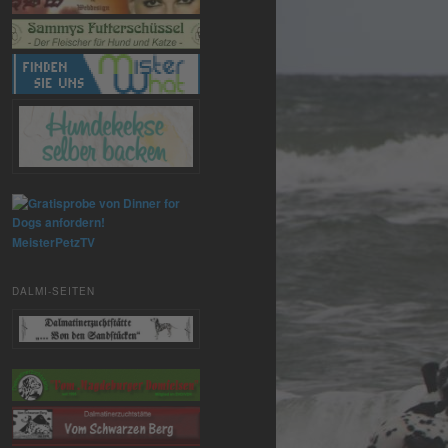
MeisterPetzTV
DALMI-SEITEN