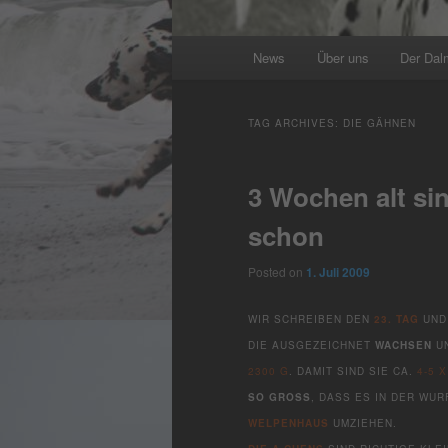
Main
News
Über uns
Der Dal
menu
TAG ARCHIVES:
DIE GÄHNEN
3 Wochen alt si
schon
Posted on
1. Juli 2009
WIR SCHREIBEN DEN
23. TAG
UND 
DIE AUSGEZEICHNET
WACHSEN
U
2300 G
. DAMIT SIND SIE CA.
4-5 
SO GROSS
, DASS ES IN DER WUR
WELPENHAUS
UMZIEHEN.