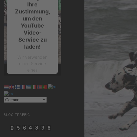
Ihre
Zustimmung,
um den
YouTube
Video-
Service zu
laden!
Wir verwenden
einen Service
eines
Drittanbieters, um
Videoinhalte
einzubetten.
Dieser Service
kann Daten zu
Ihren Aktivitäten
sammeln. Bitte
BLOG TRAFFIC
lesen Sie die
Details durch und
stimmen Sie der