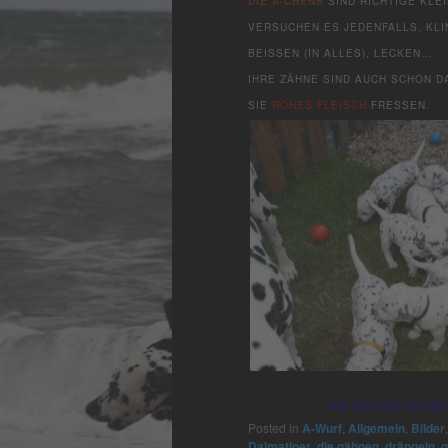
DIE A-CHENS
SIND RICHTIGE KLEI
VERSUCHEN ES JEDENFALLS, KLIN
BEISSEN (IN ALLES), LECKEN…
IHRE ZÄHNE SIND AUCH SCHON D
SIE
ROHES FLEISCH
FRESSEN.
DIE ERSTEN INTER
Posted in
A-Wurf
,
Allgemein
,
Bilder
Dalmatiner
,
die gähnen
,
drängeln
,
g