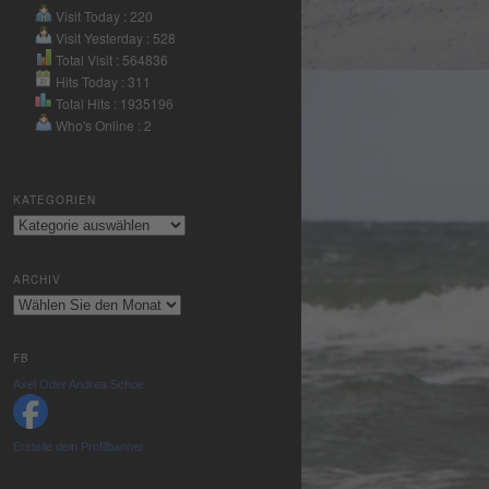
Nutzung des
Visit Today : 220
Service zu, um
Visit Yesterday : 528
dieses Video
Total Visit : 564836
anzusehen.
Hits Today : 311
Total Hits : 1935196
Who's Online : 2
Mehr
Informationen
KATEGORIEN
Akzeptieren
Kategorien
powered by
Usercentrics
ARCHIV
Consent
Archiv
Management
Platform
&
eRecht24
FB
Axel Oder Andrea Schoe
Erstelle dein Profilbanner