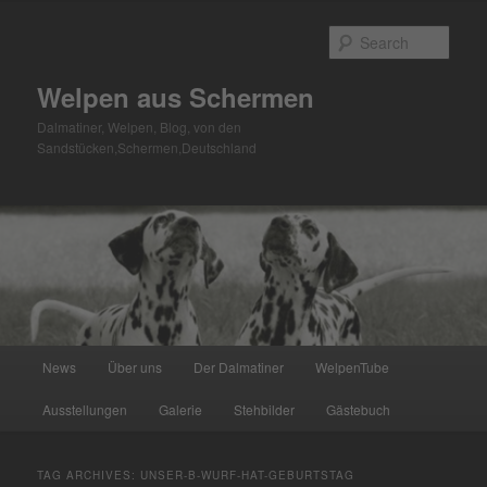
Skip
Skip
to
to
Sear
primary
secondary
content
content
Welpen aus Schermen
Dalmatiner, Welpen, Blog, von den
Sandstücken,Schermen,Deutschland
Main
News
Über uns
Der Dalmatiner
WelpenTube
menu
Ausstellungen
Galerie
Stehbilder
Gästebuch
TAG ARCHIVES:
UNSER-B-WURF-HAT-GEBURTSTAG