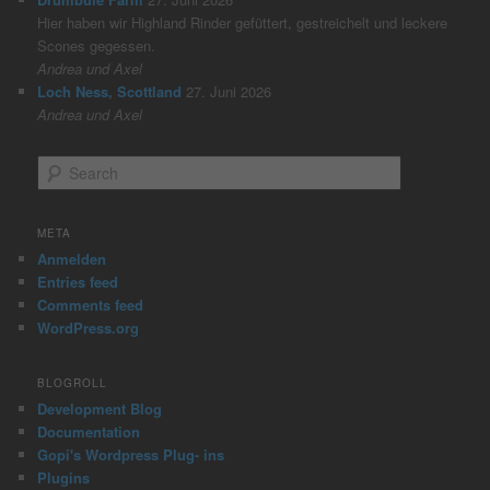
Hier haben wir Highland Rinder gefüttert, gestreichelt und leckere
Scones gegessen.
Andrea und Axel
Loch Ness, Scottland
27. Juni 2026
Andrea und Axel
S
e
a
r
META
c
Anmelden
h
Entries feed
Comments feed
WordPress.org
BLOGROLL
Development Blog
Documentation
Gopi's Wordpress Plug- ins
Plugins