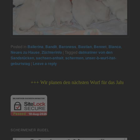
Posted in
Ballerina
,
Bandit
,
Baroness
,
Bastian
,
Bennet
,
Bianca
,
Neues zu Hause
,
Züchterinfo
|
Tagged
dalmatiner von den
Sandstücken
,
sachsen-anhalt
,
schermen
,
unser-b-wurf-hat-
geburtstag
|
Leave a reply
+++ Wir planen den nächsten Wurf für das Jahr 2026 +++
SCHERMENER RUDEL