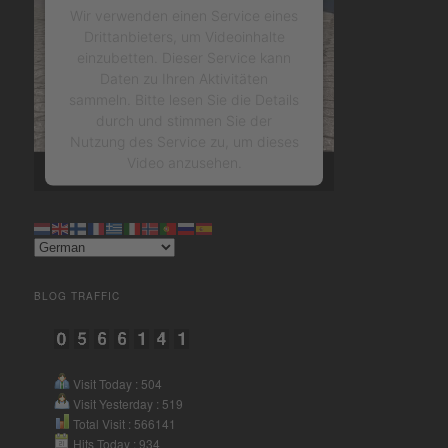
Wir verwenden einen Service eines
Drittanbieters, um Videoinhalte
einzubetten. Dieser Service kann
Daten zu Ihren Aktivitäten
sammeln. Bitte lesen Sie die Details
durch und stimmen Sie der
Nutzung des Service zu, um dieses
Video anzusehen.
Mehr Informationen
Akzeptieren
BLOG TRAFFIC
powered by
Usercentrics
Consent Management Platform
&
eRecht24
Visit Today : 504
Visit Yesterday : 519
Total Visit : 566141
Hits Today : 934