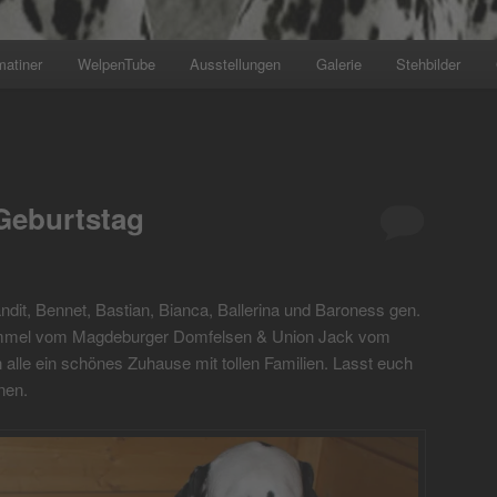
matiner
WelpenTube
Ausstellungen
Galerie
Stehbilder
+++ Wir planen den nächsten W
Geburtstag
dit, Bennet, Bastian, Bianca, Ballerina und Baroness gen.
ummel vom Magdeburger Domfelsen & Union Jack vom
alle ein schönes Zuhause mit tollen Familien. Lasst euch
nen.