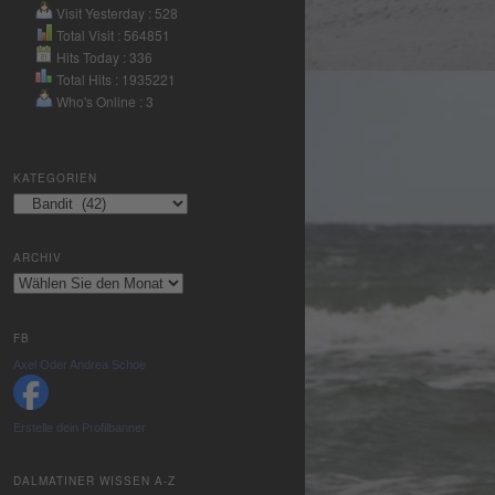
Nutzung des
Visit Yesterday : 528
Service zu, um
Total Visit : 564851
Hits Today : 336
dieses Video
Total Hits : 1935221
anzusehen.
Who's Online : 3
Mehr
Informationen
KATEGORIEN
Kategorien
Akzeptieren
powered by
ARCHIV
Usercentrics
Archiv
Consent
Management
Platform
&
FB
eRecht24
Axel Oder Andrea Schoe
Erstelle dein Profilbanner
DALMATINER WISSEN A-Z