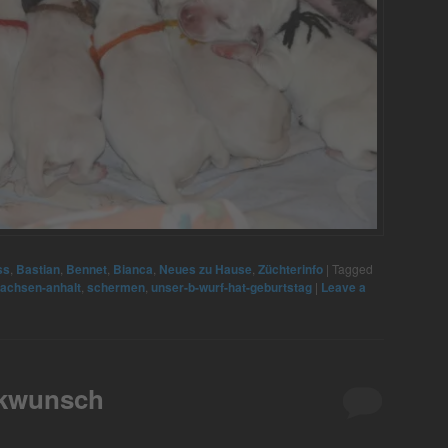
ss
,
Bastian
,
Bennet
,
Bianca
,
Neues zu Hause
,
Züchterinfo
|
Tagged
achsen-anhalt
,
schermen
,
unser-b-wurf-hat-geburtstag
|
Leave a
ckwunsch