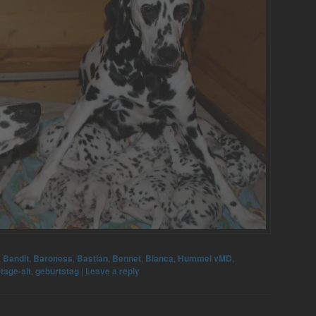
,
Bandit
,
Baroness
,
Bastian
,
Bennet
,
Bianca
,
Hummel vMD
,
tage-alt
,
geburtstag
|
Leave a reply