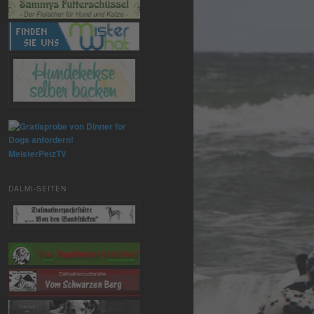
MeisterPetzTV
DALMI-SEITEN