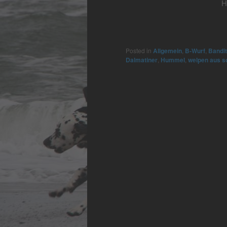
H
Posted in
Allgemein
,
B-Wurf
,
Bandit
Dalmatiner
,
Hummel
,
welpen aus 