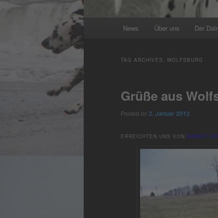
Main
News
Über uns
Der Dal
menu
TAG ARCHIVES:
WOLFSBURG
Grüße aus Wolf
Posted on
2. Januar 2012
ERREICHTEN UNS VON
BANDIT VD