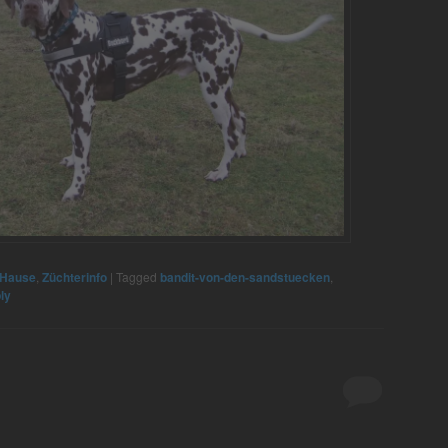
 Hause
,
Züchterinfo
|
Tagged
bandit-von-den-sandstuecken
,
ly