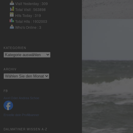
Nutzung des
Visit Yesterday : 309
Service zu, um
Total Visit : 563898
Hits Today : 319
dieses Video
Total Hits : 1932003
anzusehen.
Who's Online : 3
Mehr
Informationen
KATEGORIEN
Kategorien
Akzeptieren
powered by
ARCHIV
Usercentrics
Archiv
Consent
Management
Platform
&
FB
eRecht24
Axel Oder Andrea Schoe
Erstelle dein Profilbanner
DALMATINER WISSEN A-Z