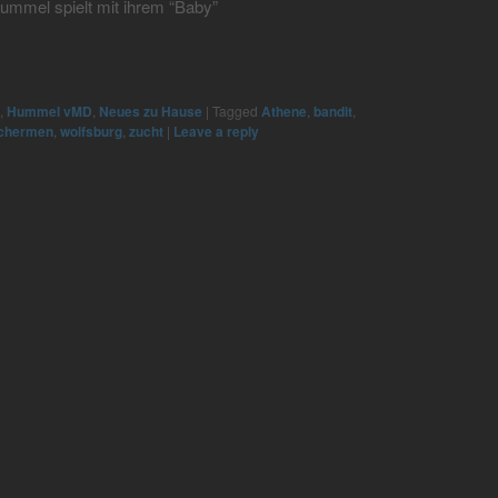
ummel spielt mit ihrem “Baby”
,
Hummel vMD
,
Neues zu Hause
|
Tagged
Athene
,
bandit
,
schermen
,
wolfsburg
,
zucht
|
Leave a reply