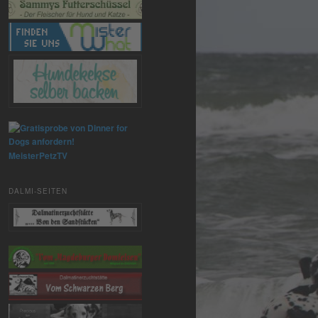
MeisterPetzTV
DALMI-SEITEN