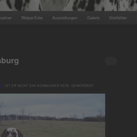
matiner
WelpenTube
Ausstellungen
Galerie
Stehbilder
+++ Wir planen den nächsten Wurf für 
sburg
S
. IST ER NICHT EIN SCHMUCKER KERL GEWORDEN?