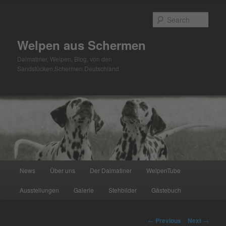
Skip
to
Sear
primary
content
Welpen aus Schermen
Dalmatiner, Welpen, Blog, von den
Sandstücken,Schermen,Deutschland
Main
News
Über uns
Der Dalmatiner
WelpenTube
menu
Ausstellungen
Galerie
Stehbilder
Gästebuch
Post
←
Previous
Next
→