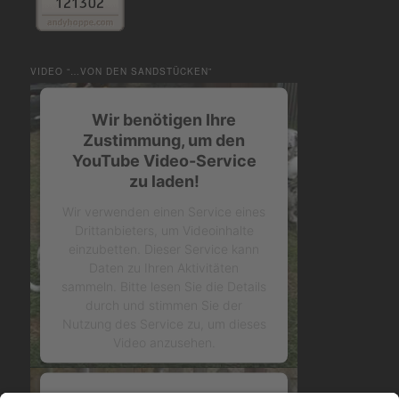
VIDEO “…VON DEN SANDSTÜCKEN”
Wir benötigen Ihre
Zustimmung, um den
YouTube Video-Service
zu laden!
Wir verwenden einen Service eines
Drittanbieters, um Videoinhalte
einzubetten. Dieser Service kann
Daten zu Ihren Aktivitäten
sammeln. Bitte lesen Sie die Details
durch und stimmen Sie der
Nutzung des Service zu, um dieses
Video anzusehen.
Mehr Informationen