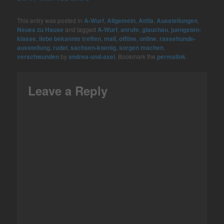
This entry was posted in
A-Wurf
,
Allgemein
,
Attila
,
Ausstellungen
,
Neues zu Hause
and tagged
A-Wurf
,
anrufe
,
glauchau
,
juengsten-
klasse
,
liebe bekannte treffen
,
mail
,
offline
,
online
,
rassehunde-
ausstellung
,
rudel
,
sachsen-koenig
,
sorgen machen
,
verschwunden
by
andrea-und-axel
. Bookmark the
permalink
.
Leave a Reply