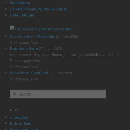
Welpenbrei
Sandstückener Wurfkiste Tag 16
Guten Morgen
SANDSTUECKEN-DALMATINER
Loch Linnhe – Waschtag
29. Juni 2026
Andrea und Axel
Drumbuie Farm
27. Juni 2026
Hier haben wir Highland Rinder gefüttert, gestreichelt und leckere
Scones gegessen.
Andrea und Axel
Loch Ness, Scottland
27. Juni 2026
Andrea und Axel
S
e
a
r
META
c
Anmelden
h
Entries feed
Comments feed