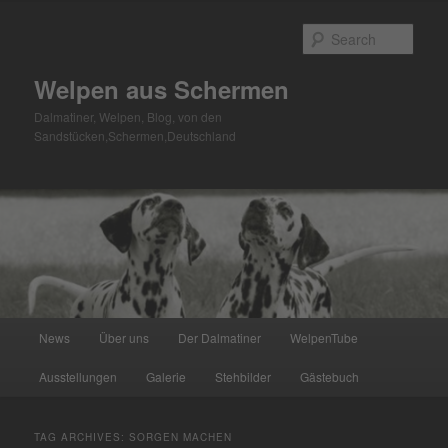
Skip
Skip
to
to
Sear
primary
secondary
content
content
Welpen aus Schermen
Dalmatiner, Welpen, Blog, von den
Sandstücken,Schermen,Deutschland
Main
News
Über uns
Der Dalmatiner
WelpenTube
menu
Ausstellungen
Galerie
Stehbilder
Gästebuch
TAG ARCHIVES:
SORGEN MACHEN