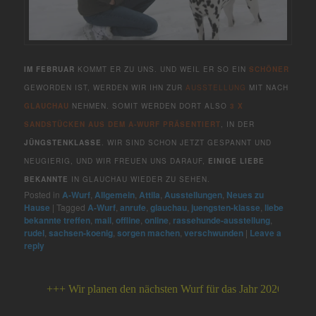
IM FEBRUAR
KOMMT ER ZU UNS. UND WEIL ER SO EIN
SCHÖNER
GEWORDEN IST, WERDEN WIR IHN ZUR
AUSSTELLUNG
MIT NACH
GLAUCHAU
NEHMEN. SOMIT WERDEN DORT ALSO
3 X
SANDSTÜCKEN AUS DEM A-WURF PRÄSENTIERT
, IN DER
JÜNGSTENKLASSE
. WIR SIND SCHON JETZT GESPANNT UND
NEUGIERIG, UND WIR FREUEN UNS DARAUF,
EINIGE LIEBE
BEKANNTE
IN GLAUCHAU WIEDER ZU SEHEN.
Posted in
A-Wurf
,
Allgemein
,
Attila
,
Ausstellungen
,
Neues zu
Hause
|
Tagged
A-Wurf
,
anrufe
,
glauchau
,
juengsten-klasse
,
liebe
bekannte treffen
,
mail
,
offline
,
online
,
rassehunde-ausstellung
,
rudel
,
sachsen-koenig
,
sorgen machen
,
verschwunden
|
Leave a
reply
+++ Wir planen den nächsten Wurf für das Jahr 2026 +++