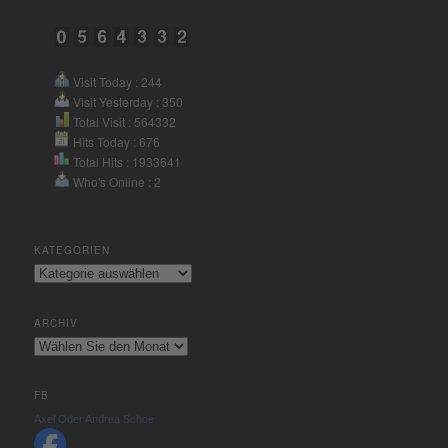
powered by
Usercentrics
Consent Management Platform
&
eRecht24
Visit Today : 244
Visit Yesterday : 350
Total Visit : 564332
Hits Today : 676
Total Hits : 1933641
Who's Online : 2
KATEGORIEN
Kategorien
ARCHIV
Archiv
FB
Axel Oder Andrea Schoe