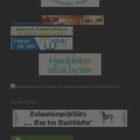
Fotokunst Haas
MeisterPetzTV
DALMI-SEITEN