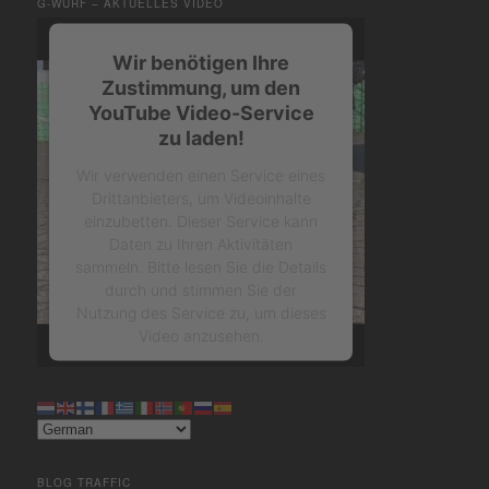
G-WURF – AKTUELLES VIDEO
Wir benötigen Ihre
Zustimmung, um den
YouTube Video-Service
zu laden!
Wir verwenden einen Service eines
Drittanbieters, um Videoinhalte
einzubetten. Dieser Service kann
Daten zu Ihren Aktivitäten
sammeln. Bitte lesen Sie die Details
durch und stimmen Sie der
Nutzung des Service zu, um dieses
Video anzusehen.
Mehr Informationen
Akzeptieren
BLOG TRAFFIC