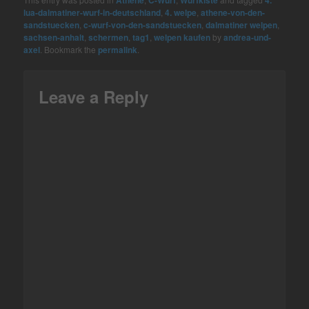
Athene
C-Wurf
Wurfkiste
4.
lua-dalmatiner-wurf-in-deutschland
,
4. welpe
,
athene-von-den-
sandstuecken
,
c-wurf-von-den-sandstuecken
,
dalmatiner welpen
,
sachsen-anhalt
,
schermen
,
tag1
,
welpen kaufen
by
andrea-und-
axel
. Bookmark the
permalink
.
Leave a Reply