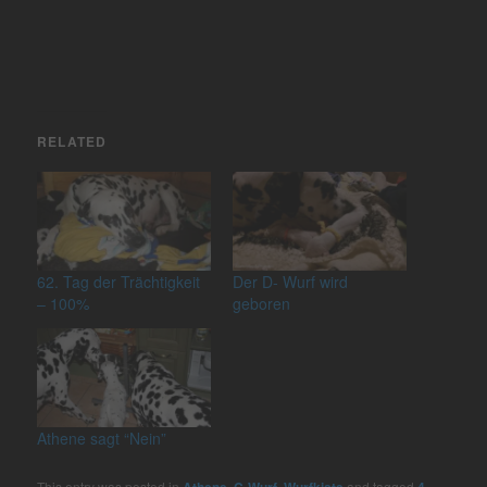
RELATED
62. Tag der Trächtigkeit
Der D- Wurf wird
– 100%
geboren
Athene sagt “Nein”
This entry was posted in
,
,
and tagged