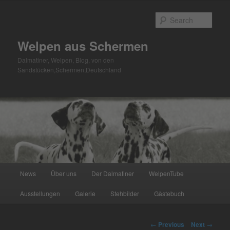
Skip
to
Sear
primary
content
Welpen aus Schermen
Dalmatiner, Welpen, Blog, von den
Sandstücken,Schermen,Deutschland
Main
News
Über uns
Der Dalmatiner
WelpenTube
menu
Ausstellungen
Galerie
Stehbilder
Gästebuch
Post
←
Previous
Next
→