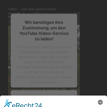
VIDEO “…VON DEN SANDSTÜCKEN”
Wir benötigen Ihre
Zustimmung, um den
YouTube Video-Service
zu laden!
Wir verwenden einen Service eines
Drittanbieters, um Videoinhalte
einzubetten. Dieser Service kann
Daten zu Ihren Aktivitäten
sammeln. Bitte lesen Sie die Details
durch und stimmen Sie der
Nutzung des Service zu, um dieses
Video anzusehen.
Mehr Informationen
Wir benötigen Ihre
Zustimmung, um den