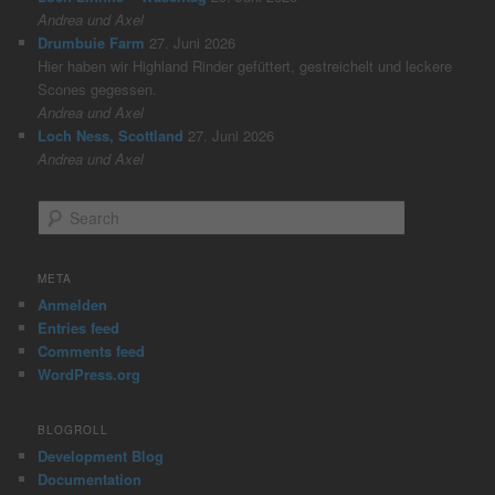
Andrea und Axel
Drumbuie Farm
27. Juni 2026
Hier haben wir Highland Rinder gefüttert, gestreichelt und leckere
Scones gegessen.
Andrea und Axel
Loch Ness, Scottland
27. Juni 2026
Andrea und Axel
S
e
a
r
META
c
Anmelden
h
Entries feed
Comments feed
WordPress.org
BLOGROLL
Development Blog
Documentation