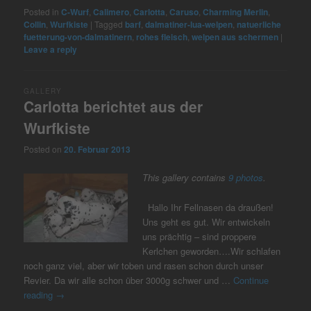
Posted in
C-Wurf
,
Calimero
,
Carlotta
,
Caruso
,
Charming Merlin
,
Collin
,
Wurfkiste
|
Tagged
barf
,
dalmatiner-lua-welpen
,
natuerliche
fuetterung-von-dalmatinern
,
rohes fleisch
,
welpen aus schermen
|
Leave a reply
GALLERY
Carlotta berichtet aus der
Wurfkiste
Posted on
20. Februar 2013
This gallery contains
9 photos
.
Hallo Ihr Fellnasen da draußen!
Uns geht es gut. Wir entwickeln
uns prächtig – sind proppere
Kerlchen geworden….Wir schlafen
noch ganz viel, aber wir toben und rasen schon durch unser
Revier. Da wir alle schon über 3000g schwer und …
Continue
reading
→