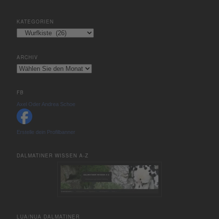
KATEGORIEN
Kategorien
ARCHIV
Archiv
FB
Axel Oder Andrea Schoe
Erstelle dein Profilbanner
DALMATINER WISSEN A-Z
LUA/NUA DALMATINER