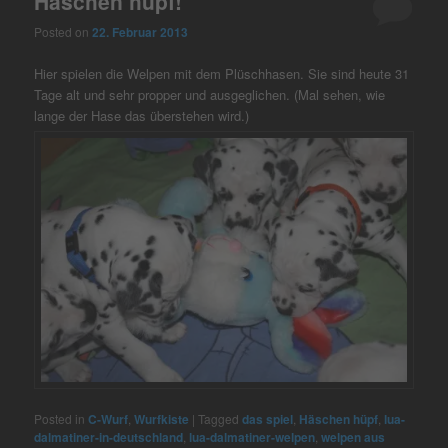
Häschen hüpf!
Posted on
22. Februar 2013
Hier spielen die Welpen mit dem Plüschhasen. Sie sind heute 31
Tage alt und sehr propper und ausgeglichen. (Mal sehen, wie
lange der Hase das überstehen wird.)
Posted in
C-Wurf
,
Wurfkiste
|
Tagged
das spiel
,
Häschen hüpf
,
lua-
dalmatiner-in-deutschland
,
lua-dalmatiner-welpen
,
welpen aus