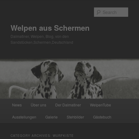
Skip
Skip
to
to
Sear
primary
secondary
content
content
Welpen aus Schermen
Dalmatiner, Welpen, Blog, von den
Sandstücken,Schermen,Deutschland
Main
News
Über uns
Der Dalmatiner
WelpenTube
menu
Ausstellungen
Galerie
Stehbilder
Gästebuch
CATEGORY ARCHIVES:
WURFKISTE