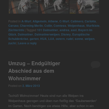
Posted in
A-Wurf
,
Allgemein
,
Athene
,
C-Wurf
,
Calimero
,
Carlotta
,
Caruso
,
Charming Merlin
,
Collin
,
Comtess
,
Welpenhaus
,
Wurfkiste
,
Züchterinfo
|
Tagged
101 Dalmatiner
,
andrea
,
axel
,
Bayern im
Glück
,
Dalmatiner
,
Dalmatinerwelpen
,
Disney
,
Europäische
Schuldenkrise
,
garten
,
HUA
,
LUA
,
ostern
,
rudel
,
sonne
,
welpen
,
zucht
|
Leave a reply
Umzug – Endgültiger
Abschied aus dem
Wohnzimmer
Posted on
2. März 2013
Tschüß Wohnzimmer! Heute sind nun alle Welpen ins
Welpenhaus gezogen und üben nun fleißig das “Sauberwerden”
im Garten. Noch benötigen sie etwas Hilfe, aber schon in ein