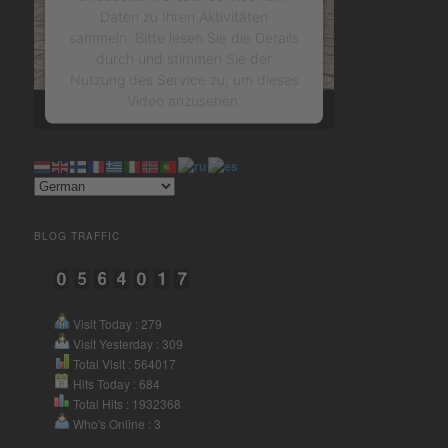
Daten zu Ihren Aktivitäten
sammeln. Bitte lesen Sie die Details
durch und stimmen Sie der
Nutzung des Service zu, um dieses
Video anzusehen.
Mehr Informationen
Akzeptieren
BLOG TRAFFIC
powered by
Usercentrics
Consent Management Platform
&
eRecht24
Visit Today : 279
Visit Yesterday : 309
Total Visit : 564017
Hits Today : 684
Total Hits : 1932368
Who's Online : 3