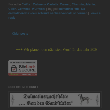
Posted in
C-Wurf
,
Calimero
,
Carlotta
,
Caruso
,
Charming Merlin
,
Collin
,
Comtess
,
Wurfkiste
|
Tagged
dalmatiner-vds
,
lua-
dalmatiner-wurf-deutschland
,
sachsen-anhalt
,
schermen
|
Leave a
reply
Post
←
Older posts
navigation
+++ Wir planen den nächsten Wurf für das Jahr 2026 +++
SCHERMENER RUDEL