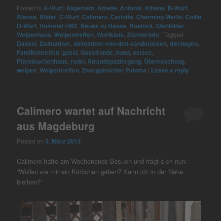
Posted in
A-Wurf
,
Allgemein
,
Amelie
,
Antonia
,
Athene
,
B-Wurf
,
Bianca
,
Bilder
,
C-Wurf
,
Calimero
,
Carlotta
,
Charming Merlin
,
Collin
,
D-Wurf
,
Hummel vMD
,
Neues zu Hause
,
Rostock
,
Stehbilder
,
Welpenhaus
,
Welpentreffen
,
Wurfkiste
,
Züchterinfo
|
Tagged
Dackel
,
Dalmatiner
,
dalmatiner-von-den-sandstücken
,
dierhagen
,
Familientreffen
,
gassi
,
Gassirunde
,
hund
,
ostsee
,
Pfannkuchenhaus
,
rudel
,
Strandspaziergang
,
Überraschung
,
welpen
,
Welpentreffen
,
Zwergpinscher Paloma
|
Leave a reply
Calimero wartet auf Nachricht
aus Magdeburg
Posted on
5. März 2013
Calimero hatte am Wochenende Besuch und fragt sich nun:
“Wollen sie mir ein Körbchen geben? Kann ich in der Nähe
bleiben?”