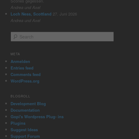
Scones gegessen.
Andrea und Axel
Loch Ness, Scottland
27. Juni 2026
Andrea und Axel
S
e
a
r
META
c
Anmelden
h
Entries feed
Comments feed
WordPress.org
BLOGROLL
Development Blog
Documentation
Gopi's Wordpress Plug- ins
Plugins
Suggest Ideas
Support Forum