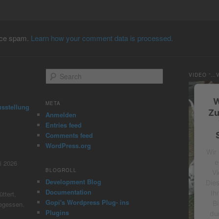
duce spam.
Learn how your comment data is processed.
S
VIDEO “…
e
a
W
r
META
usstellung
c
Zu
Anmelden
h
Entries feed
Comments feed
WordPress.org
Wir
e
i 2026
BLOGROLL
Vi
Development Blog
Die
Documentation
Ih
ttert,
Gopi's Wordpress Plug- ins
Bi
gegessen.
Plugins
du