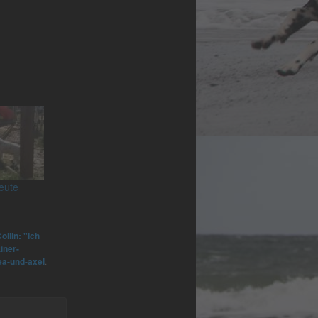
eute
ollin: "Ich
iner-
ea-und-axel
.