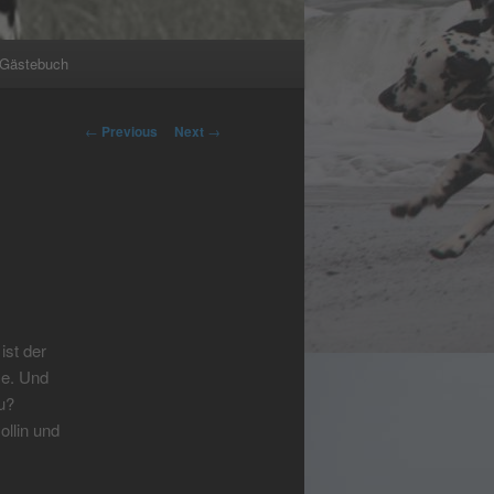
Gästebuch
Post
←
Previous
Next
→
navigation
 ist der
e. Und
u?
llin und