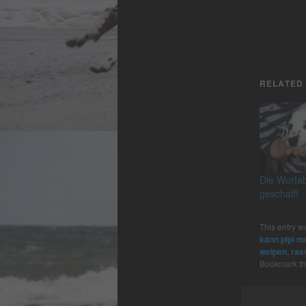
RELATED
Die Wurfa
geschafft
This entry w
kann pipi n
welpen
,
ras
Bookmark t