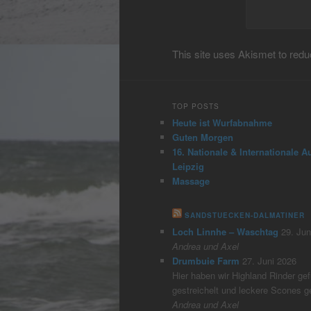
This site uses Akismet to re
TOP POSTS
Heute ist Wurfabnahme
Guten Morgen
16. Nationale & Internationale A
Leipzig
Massage
SANDSTUECKEN-DALMATINER
Loch Linnhe – Waschtag
29. Jun
Andrea und Axel
Drumbuie Farm
27. Juni 2026
Hier haben wir Highland Rinder gefü
gestreichelt und leckere Scones 
Andrea und Axel