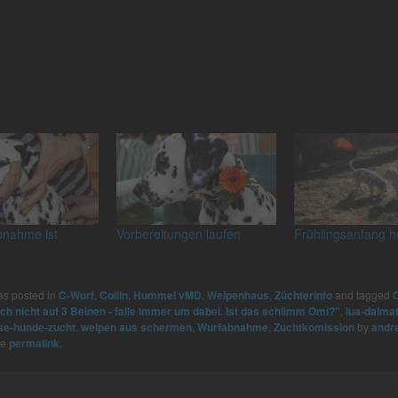
bnahme ist
Vorbereitungen laufen
Frühlingsanfang h
as posted in
C-Wurf
,
Collin
,
Hummel vMD
,
Welpenhaus
,
Züchterinfo
and tagged
C
och nicht auf 3 Beinen - falle immer um dabei. Ist das schlimm Omi?"
,
lua-dalmat
se-hunde-zucht
,
welpen aus schermen
,
Wurfabnahme
,
Zuchtkomission
by
andr
he
permalink
.