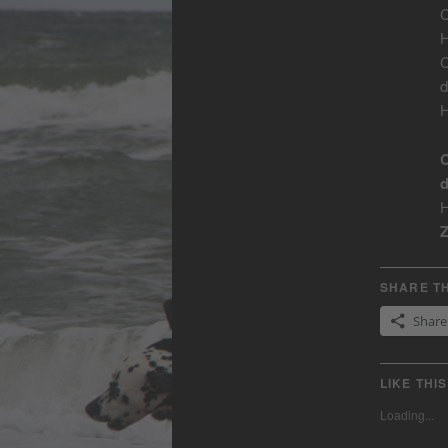
C
H
C
d
H
C
d
H
Z
SHARE TH
Share
LIKE THIS
Loading...