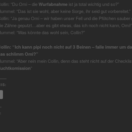
ollin: “Du Omi – die
Wurfabnahme
ist ja total wichtig und so?”
ummel: “Das ist sie wohl, aber keine Sorge, ihr seid gut vorbereitet.”
ollin: “Ja genau Omi – wir haben unser Fell und die Pfötchen sauber 
ie Zähne geputzt…aber es gibt etwas, das ich noch nicht kann, Omi!
ummel: “Was könnte das wohl sein, Collin?”
ollin: “Ich kann pipi noch nicht auf 3 Beinen – falle immer um dab
as schlimm Omi?”
ummel: “Aber nein mein Collin, denn das steht nicht auf der Checklis
uchtkomission
“
IS:
: