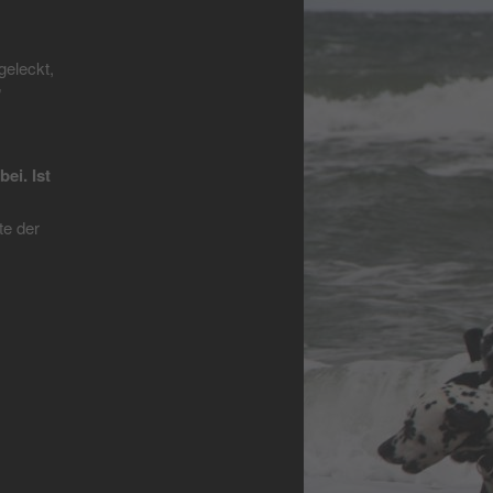
geleckt,
”
ei. Ist
te der