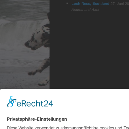
Loch Ness, Scottland
27. Juni 2
Andrea und Axel