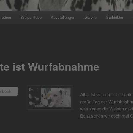
matiner
WelpenTube
Ausstellungen
Galerie
Stehbilder
te ist Wurfabnahme
ebook
Alles ist vorbereitet – heute
große Tag der Wurfabnahm
was sagen die Welpen daz
Belauschen wir doch mal Co