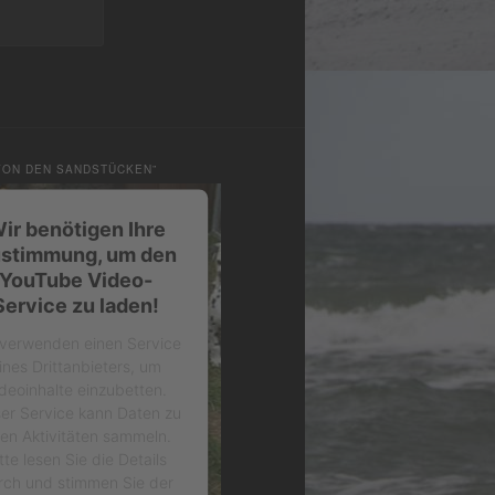
VON DEN SANDSTÜCKEN”
ir benötigen Ihre
stimmung, um den
YouTube Video-
Service zu laden!
 verwenden einen Service
ines Drittanbieters, um
deoinhalte einzubetten.
ser Service kann Daten zu
ren Aktivitäten sammeln.
tte lesen Sie die Details
rch und stimmen Sie der