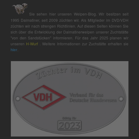
Sie sehen hier unseren Welpen-Blog. Wir besitzen seit
1995 Dalmatiner, seit 2009 züchten wir. Als Mitglieder im DVD/VDH
züchten wir nach strengen Richtlinien. Auf diesen Seiten können Sie
sich über die Entwicklung der Dalmatinerwelpen unserer Zuchtstätte
"von den Sandstücken" informieren. Für das Jahr 2025 planen wir
unseren
H-Wurf
. Weitere Informationen zur Zuchstätte erhalten sie
hier
.