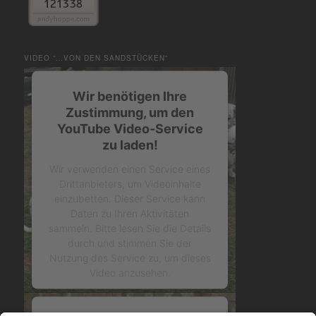
VIDEO “…VON DEN SANDSTÜCKEN”
Wir benötigen Ihre
Zustimmung, um den
YouTube Video-Service
zu laden!
Wir verwenden einen Service eines
Drittanbieters, um Videoinhalte
einzubetten. Dieser Service kann
Daten zu Ihren Aktivitäten
sammeln. Bitte lesen Sie die Details
durch und stimmen Sie der
Nutzung des Service zu, um dieses
Video anzusehen.
Mehr Informationen