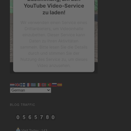
YouTube Video-Service
zu laden!
Wir verwenden einen Service eines
Drittanbieters, um Videoinhalte
einzubetten. Dieser Service kann
Daten zu Ihren Aktivitäten
sammeln. Bitte lesen Sie die Details
durch und stimmen Sie der
Nutzung des Service zu, um dieses
Video anzusehen.
Mehr Informationen
Akzeptieren
BLOG TRAFFIC
powered by
Usercentrics
Consent Management Platform
&
eRecht24
Visit Today : 143