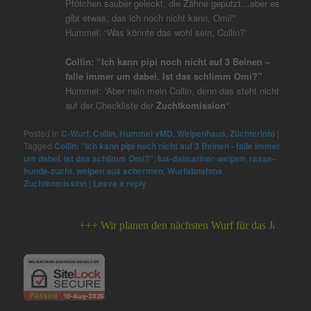
Pfötchen sauber geleckt, die Zähne geputzt…aber es
gibt etwas, das ich noch nicht kann, Omi!”
Hummel: “Was könnte das wohl sein, Collin?”
Collin: “Ich kann pipi noch nicht auf 3 Beinen –
falle immer um dabei. Ist das schlimm Omi?”
Hummel: “Aber nein mein Collin, denn das steht nicht
auf der Checkliste der
Zuchtkomission
“
Posted in
C-Wurf
,
Collin
,
Hummel vMD
,
Welpenhaus
,
Züchterinfo
|
Tagged
Collin: "Ich kann pipi noch nicht auf 3 Beinen - falle immer
um dabei. Ist das schlimm Omi?"
,
lua-dalmatiner-welpen
,
rasse-
hunde-zucht
,
welpen aus schermen
,
Wurfabnahme
,
Zuchtkomission
|
Leave a reply
+++ Wir planen den nächsten Wurf für das Jahr 2026 ++