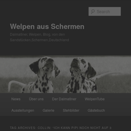
Skip
Skip
to
to
Sear
primary
secondary
content
content
Welpen aus Schermen
Dalmatiner, Welpen, Blog, von den
Sandstücken,Schermen,Deutschland
Main
News
Über uns
Der Dalmatiner
WelpenTube
menu
Ausstellungen
Galerie
Stehbilder
Gästebuch
TAG ARCHIVES:
COLLIN: “ICH KANN PIPI NOCH NICHT AUF 3