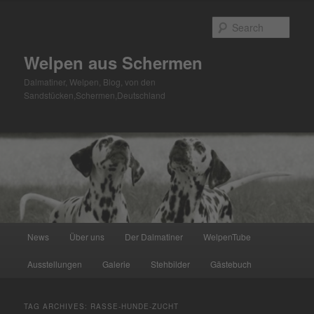
Skip
Skip
to
to
Sear
primary
secondary
content
content
Welpen aus Schermen
Dalmatiner, Welpen, Blog, von den
Sandstücken,Schermen,Deutschland
Main
News
Über uns
Der Dalmatiner
WelpenTube
menu
Ausstellungen
Galerie
Stehbilder
Gästebuch
TAG ARCHIVES:
RASSE-HUNDE-ZUCHT