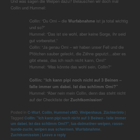
Und was sagen die Welpen dazu? Belauschen wir doch mal
Collin und Hummel:
Collin: “Du Omi – die
Wurfabnahme
ist ja total wichtig
und so?”
Hummel: “Das ist sie wohl, aber keine Sorge, ihr seid
gut vorbereitet.”
Collin: “Ja genau Omi – wir haben unser Fell und die
Pfötchen sauber geleckt, die Zähne geputzt…aber es
gibt etwas, das ich noch nicht kann, Omi!”
Hummel: “Was könnte das wohl sein, Collin?”
Collin: “Ich kann pipi noch nicht auf 3 Beinen –
falle immer um dabei. Ist das schlimm Omi?”
Hummel: “Aber nein mein Collin, denn das steht nicht
auf der Checkliste der
Zuchtkomission
“
Posted in
C-Wurf
,
Collin
,
Hummel vMD
,
Welpenhaus
,
Züchterinfo
|
Tagged
Collin: "Ich kann pipi noch nicht auf 3 Beinen - falle immer
um dabei. Ist das schlimm Omi?"
,
lua-dalmatiner-welpen
,
rasse-
hunde-zucht
,
welpen aus schermen
,
Wurfabnahme
,
Zuchtkomission
|
Leave a reply