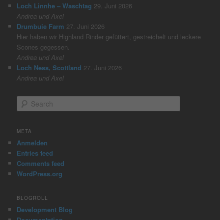
Loch Linnhe – Waschtag
29. Juni 2026
Andrea und Axel
Drumbuie Farm
27. Juni 2026
Hier haben wir Highland Rinder gefüttert, gestreichelt und leckere
Scones gegessen.
Andrea und Axel
Loch Ness, Scottland
27. Juni 2026
Andrea und Axel
S
e
a
r
META
c
Anmelden
h
Entries feed
Comments feed
WordPress.org
BLOGROLL
Development Blog
Documentation