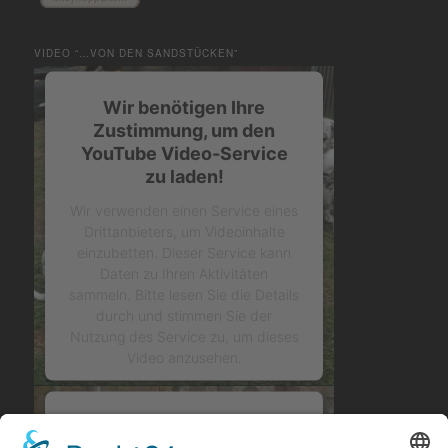
VIDEO “…VON DEN SANDSTÜCKEN”
Wir benötigen Ihre
Zustimmung, um den
YouTube Video-Service
zu laden!
Wir verwenden einen Service eines
Drittanbieters, um Videoinhalte
einzubetten. Dieser Service kann
Daten zu Ihren Aktivitäten
sammeln. Bitte lesen Sie die Details
durch und stimmen Sie der
Nutzung des Service zu, um dieses
Video anzusehen.
Mehr Informationen
Wir benötigen Ihre