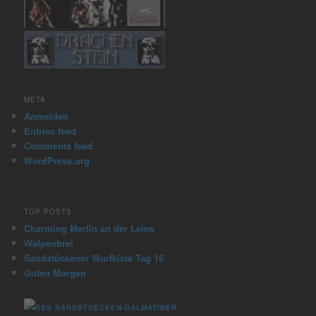
META
Anmelden
Entries feed
Comments feed
WordPress.org
TOP POSTS
Charming Merlin an der Leine
Welpenbrei
Sandstückener Wurfkiste Tag 16
Guten Morgen
SANDSTUECKEN-DALMATINER