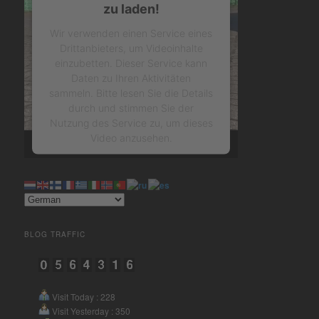
zu laden!
Wir verwenden einen Service eines
Drittanbieters, um Videoinhalte
einzubetten. Dieser Service kann
Daten zu Ihren Aktivitäten
sammeln. Bitte lesen Sie die Details
durch und stimmen Sie der
Nutzung des Service zu, um dieses
Video anzusehen.
Mehr Informationen
Akzeptieren
BLOG TRAFFIC
powered by
Usercentrics
Consent Management Platform
&
eRecht24
Visit Today : 228
Visit Yesterday : 350