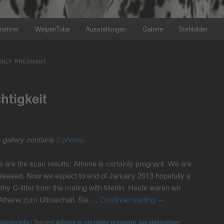
matiner
WelpenTube
Ausstellungen
Galerie
Stehbilder
+++ Wir planen den näch
AINLY PREGNANT
htigkeit
s gallery contains
5 photos
.
e are the scan results: Athene is certainly pregnant. We are
pleased. Now we expect to end of January 2013 hopefully a
thy C-litter from the mating with Merlin. Heute waren wir
Athene zum Ultraschall. Sie …
Continue reading
→
üchterinfo
|
Tagged
Athene is certainly pregnant
,
lua-dalmatiner
,