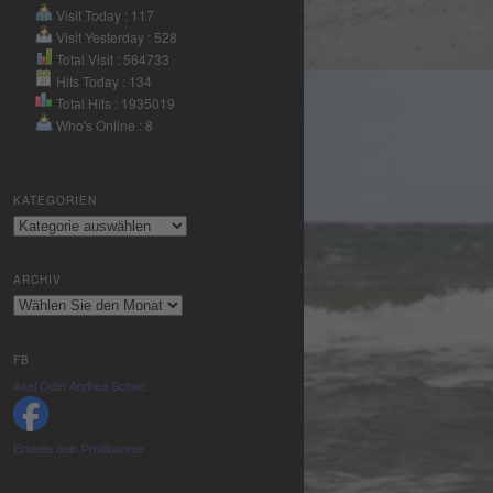
Nutzung des
Visit Today : 117
Service zu, um
Visit Yesterday : 528
dieses Video
Total Visit : 564733
Hits Today : 134
anzusehen.
Total Hits : 1935019
Who's Online : 8
Mehr
Informationen
KATEGORIEN
Akzeptieren
Kategorien
powered by
Usercentrics
ARCHIV
Consent
Archiv
Management
Platform
&
eRecht24
FB
Axel Oder Andrea Schoe
Erstelle dein Profilbanner