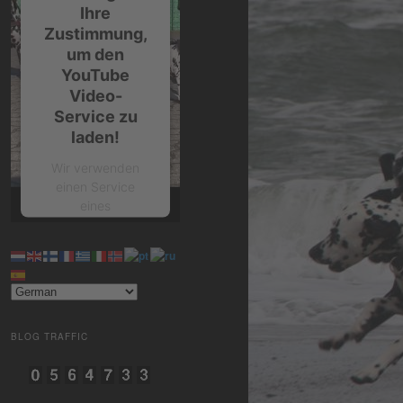
Ihre
Zustimmung,
um den
YouTube
Video-
Service zu
laden!
Wir verwenden
einen Service
eines
Drittanbieters, um
Videoinhalte
einzubetten.
Dieser Service
kann Daten zu
Ihren Aktivitäten
sammeln. Bitte
BLOG TRAFFIC
lesen Sie die
Details durch und
stimmen Sie der