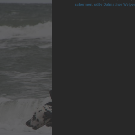
schermen
,
süße Dalmatiner Welpe