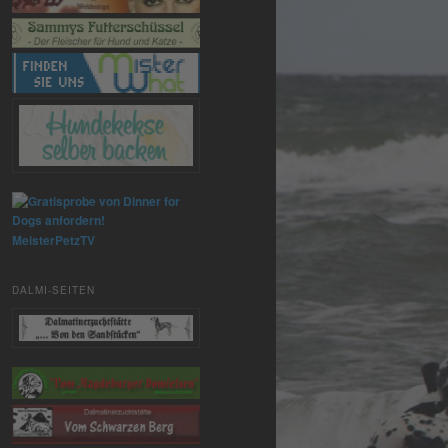
MeisterPetzTV
DALMI-SEITEN