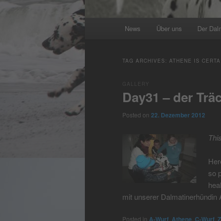
Main
News
Über uns
Der Dal
menu
TAG ARCHIVES:
ATHENE IS CERT
GALLERY
Day31 – der Träc
Posted on
22. Dezember 2012
Thi
Her
so 
heal
mit unserer Dalmatinerhündin 
Posted in
A-Wurf
,
Athene
,
C-Wurf
,
Z