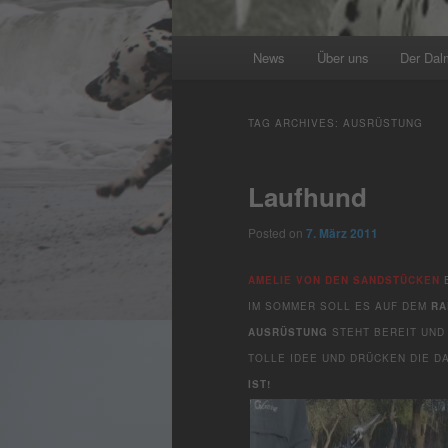
Main
News
Über uns
Der Dal
menu
TAG ARCHIVES:
AUSRÜSTUNG
Laufhund
Posted on
7. März 2011
AMELIE VON DEN SANDSTÜCKEN
B
IM SOMMER SOLL ES AUF DEM
RA
AUSRÜSTUNG
STEHT BEREIT UND
TOLLE IDEE UND DRÜCKEN DIE D
ST!