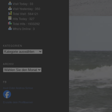
Nutzung des
Visit Today : 33
Service zu, um
Visit Yesterday : 350
dieses Video
Total Visit : 564121
anzusehen.
Hits Today : 327
Total Hits : 1933292
Who's Online : 3
Mehr
Informationen
KATEGORIEN
Akzeptieren
Kategorien
powered by
Usercentrics
ARCHIV
Consent
Archiv
Management
Platform
&
eRecht24
FB
Axel Oder Andrea Schoe
Erstelle dein Profilbanner