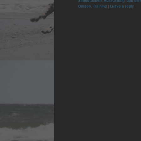
Sandstücken
,
Ausrüstung
,
daß sie 
Ostsee
,
Training
|
Leave a reply