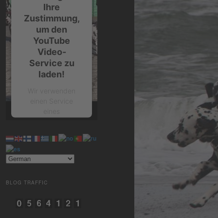
Ihre
Zustimmung,
um den
YouTube
Video-
Service zu
laden!
Wir verwenden
einen Service
eines
Drittanbieters, um
Videoinhalte
einzubetten.
Dieser Service
kann Daten zu
Ihren Aktivitäten
sammeln. Bitte
BLOG TRAFFIC
lesen Sie die
Details durch und
stimmen Sie der