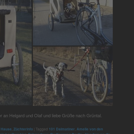
der an Helgard und Olaf und liebe Grüße nach Grüntal.
 Hause
,
Züchterinfo
|
Tagged
101 Dalmatiner
,
Amelie von den