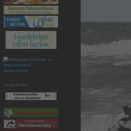
MeisterPetzTV
DALMI-SEITEN