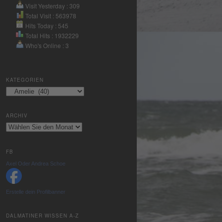
Nutzung des
Visit Yesterday : 309
Service zu, um
Total Visit : 563978
Hits Today : 545
dieses Video
Total Hits : 1932229
anzusehen.
Who's Online : 3
Mehr
Informationen
KATEGORIEN
Kategorien
Akzeptieren
powered by
ARCHIV
Usercentrics
Archiv
Consent
Management
Platform
&
FB
eRecht24
Axel Oder Andrea Schoe
Erstelle dein Profilbanner
DALMATINER WISSEN A-Z