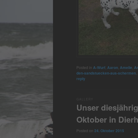
Posted in
A-Wurf
,
Aaron
,
Amelie
,
A
den-sandstuecken-aus-schermen
,
reply
GALLERY
Unser diesjähri
Oktober in Dier
Posted on
24. Oktober 2015