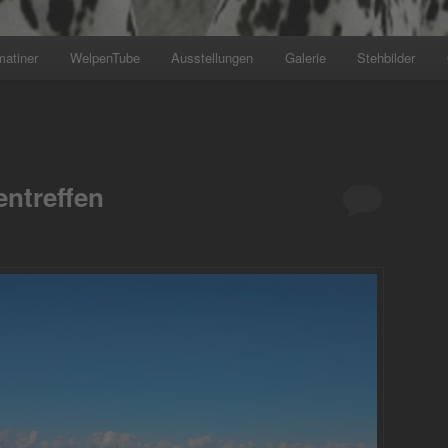
matiner
WelpenTube
Ausstellungen
Galerie
Stehbilder
+++ Wir planen den nächsten Wurf für das Ja
ntreffen