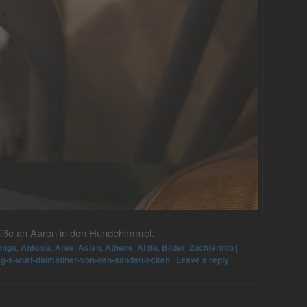
üße an Aaron in den Hundehimmel.
migo
,
Antonia
,
Ares
,
Aslan
,
Athene
,
Attila
,
Bilder
,
Züchterinfo
|
g-a-wurf-dalmatiner-von-den-sandstuecken
|
Leave a reply