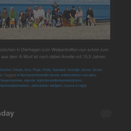
stückchen in Dierhagen zum Welpentreffen-nun schon zum
 aus dem A-Wurf ist noch dabei-Amelie mit 15,5 Jahren.
Davinci
,
Dinah
,
Eva
,
Finja
,
Frida
,
Gandalf
,
Greetje
,
Greta
,
Groot
,
fo
|
Tagged
# Nachzuchthündin Greta
,
#dalmatiner-von-den-
rhagenostsee
,
#greta
,
#gretavondensandstücken
,
tückendalmatiner
,
dalmatiner welpen
|
Leave a reply
hday