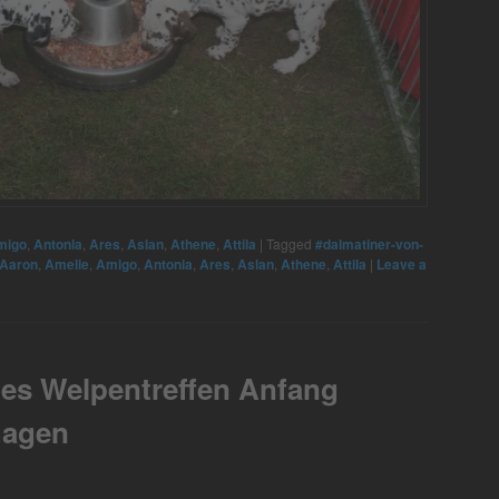
migo
,
Antonia
,
Ares
,
Aslan
,
Athene
,
Attila
|
Tagged
#dalmatiner-von-
Aaron
,
Amelie
,
Amigo
,
Antonia
,
Ares
,
Aslan
,
Athene
,
Attila
|
Leave a
ges Welpentreffen Anfang
hagen