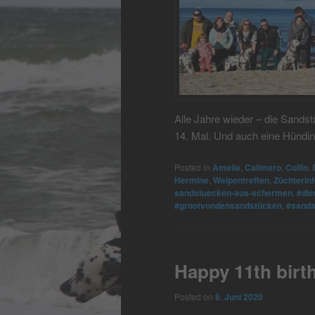
Alle Jahre wieder – die Sand
14. Mal. Und auch eine Hündin
Posted in
Amelie
,
Calimero
,
Collin
,
Hermine
,
Welpentreffen
,
Züchterin
sandstuecken-aus-schermen
,
#die
#grootvondensandstücken
,
#sands
Happy 11th birt
Posted on
8. Juni 2020