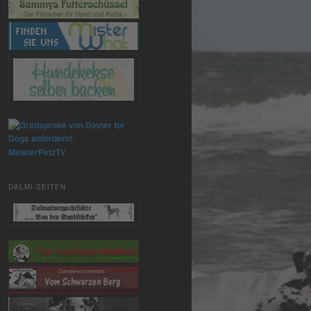
MeisterPetzTV
DALMI-SEITEN