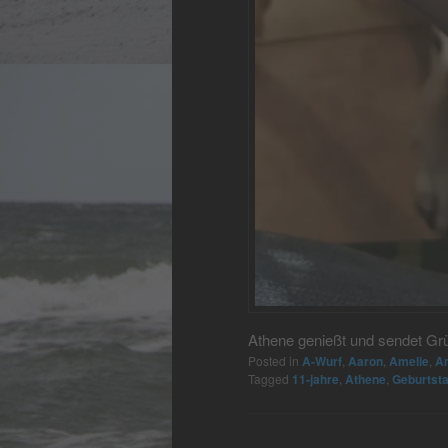
Athene genießt und sendet Gr
Posted in
A-Wurf
,
Aaron
,
Amelie
,
A
Tagged
11-jahre
,
Athene
,
Geburtsta