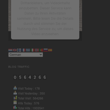
Drittanbieters, um Videoinhalte
einzubetten. Dieser Service kann
Daten zu Ihren Aktivitäten
sammeln. Bitte lesen Sie die Details
durch und stimmen Sie der
Nutzung des Service zu, um dieses
Video anzusehen.
Mehr Informationen
Akzeptieren
BLOG TRAFFIC
powered by
Usercentrics
Consent Management Platform
&
eRecht24
Visit Today : 178
Visit Yesterday : 350
Total Visit : 564266
Hits Today : 576
Total Hits : 1933541