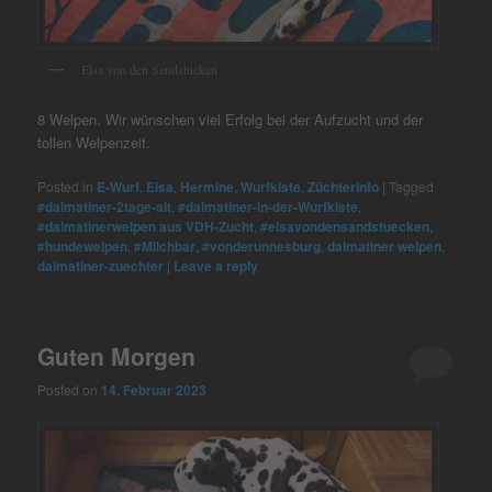
Elsa von den Sandstücken
8 Welpen. Wir wünschen viel Erfolg bei der Aufzucht und der
tollen Welpenzeit.
Posted in
E-Wurf
,
Elsa
,
Hermine
,
Wurfkiste
,
Züchterinfo
|
Tagged
#dalmatiner-2tage-alt
,
#dalmatiner-in-der-Wurfkiste
,
#dalmatinerwelpen aus VDH-Zucht
,
#elsavondensandstuecken
,
#hundewelpen
,
#Milchbar
,
#vonderunnesburg
,
dalmatiner welpen
,
dalmatiner-zuechter
|
Leave a reply
Guten Morgen
Posted on
14. Februar 2023