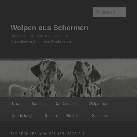
Skip
Skip
to
to
Sear
primary
secondary
content
content
Welpen aus Schermen
Dalmatiner, Welpen, Blog, von den
Sandstücken,Schermen,Deutschland
Main
News
Über uns
Der Dalmatiner
WelpenTube
menu
Ausstellungen
Galerie
Stehbilder
Gästebuch
TAG ARCHIVES:
#DALMATINER-2TAGE-ALT