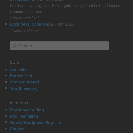
Hier haben wir Highland Rinder gefüttert, gestreichelt und leckere
Scones gegessen.
Andrea und Axel
Loch Ness, Scottland
27. Juni 2026
Andrea und Axel
S
e
a
r
META
c
Anmelden
h
Entries feed
Comments feed
WordPress.org
BLOGROLL
Development Blog
Documentation
Gopi's Wordpress Plug- ins
Plugins